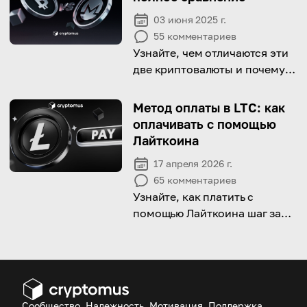
компоненты!
03 июня 2025 г.
55
комментариев
Узнайте, чем отличаются эти
две криптовалюты и почему
конфиденциальность может
стать будущим цифровых
Метод оплаты в LTC: как
денег.
оплачивать с помощью
Лайткоина
17 апреля 2026 г.
65
комментариев
Узнайте, как платить с
помощью Лайткоина шаг за
шагом, от настройки
кошелька до совершения
платежей с легкостью.
Сообщество, Надежность, Мотивация, Поддержка.