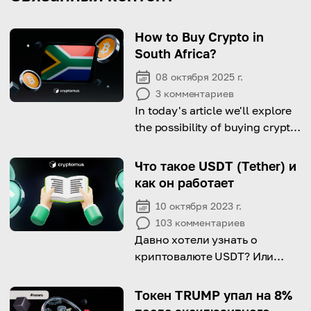
How to Buy Crypto in
South Africa?
08 октября 2025 г.
3
комментариев
In today's article we'll explore
the possibility of buying crypto
in South Africa.
Что такое USDT (Tether) и
как он работает
10 октября 2023 г.
103
комментариев
Давно хотели узнать о
криптовалюте USDT? Или
подумывали о том, чтобы
начать работать с Tether?
Токен TRUMP упал на 8%
Отлично! Мы поможем вам