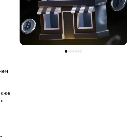
нием
акже
ть