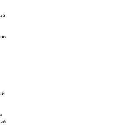
кой
 во
ый
а
ный