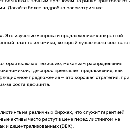
 Вам ключ к точным прогнозам на рынке криптовалют. 
ми. Давайте более подробно рассмотрим их:
а». Это изучение «спроса и предложения» конкретной
енный план токеномики, который лучше всего соответс
 которая включает эмиссию, механизм распределения
токеномикой, где спрос превышает предложение, как
ефляционное предложение — это хорошая стратегия, при
из-за роста дефицита.
листинга на различных биржах, что служит гарантией
ые активы часто растут в цене перед листингом на
ак и децентрализованных (DEX).