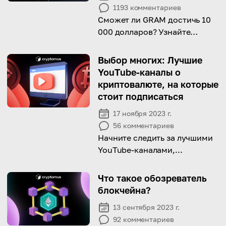
1193
комментариев
Сможет ли GRAM достичь 10
000 долларов? Узнайте
секреты этого смелого
прогноза!
Выбор многих: Лучшие
YouTube-каналы о
криптовалюте, на которые
стоит подписаться
17 ноября 2023 г.
56
комментариев
Начните следить за лучшими
YouTube-каналами,
посвященными крипте, и
раскройте потенциал
Что такое обозреватель
криптовалютного мира
блокчейна?
13 сентября 2023 г.
92
комментариев