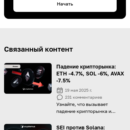
Начать
Связанный контент
Падение крипторынка:
ETH -4.7%, SOL -6%, AVAX
-7.5%
19 мая 2025 г.
231
комментариев
Узнайте, что вызывает
падение крипторынка и
почему ведущие монеты
показывают заметные
SEI против Solana: