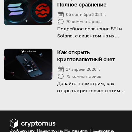
убытки.
Полное сравнение
05 сентября 2024 г.
70
комментариев
Подробное сравнение SEI и
Solana, с акцентом на их
производительность,
масштабируемость и области
Как открыть
применения.
криптовалютный счет
17 апреля 2026 г.
73
комментариев
Давайте посмотрим, как
открыть криптосчет с этим
подробным руководством!
Сообщество, Надежность, Мотивация, Поддержка.