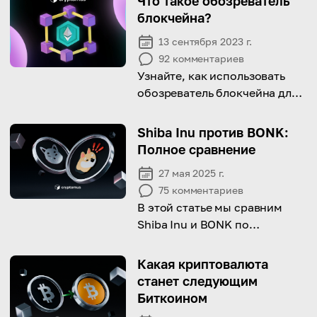
Что такое обозреватель
блокчейна?
13 сентября 2023 г.
92
комментариев
Узнайте, как использовать
обозреватель блокчейна для
просмотра всей информации,
связанной с блоками,
Shiba Inu против BONK:
адресами, прошлыми и
Полное сравнение
текущими транзакциями в
27 мая 2025 г.
блокчейне
75
комментариев
В этой статье мы сравним
Shiba Inu и BONK по
блокчейну, скорости и
функционалу.
Какая криптовалюта
станет следующим
Биткоином