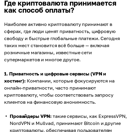
Где криптовалюта принимается
точку мира, не сталкиваясь с банковскими
Ограниченное принятие.
как способ оплаты?
ограничениями или длительными задержками.
Количество мест, где принимают криптовалюту,
Быстрые транзакции.
всё ещё невелико по сравнению с кредитными
Переводы обычно происходят за секунды или
Наиболее активно криптовалюту принимают в
картами или наличными.
минуты, что значительно быстрее
сферах, где люди ценят приватность, цифровую
Необратимость транзакций.
традиционных банковских переводов.
свободу и быстрые глобальные платежи. Сегодня
После того как платёж отправлен и
Низкие комиссии.
таких мест становится всё больше — включая
подтверждён, вы не сможете отменить его или
Криптоплатежи обходятся недорого —
розничные магазины, известные сети
вернуть средства в случае ошибки.
стоимость может начинаться буквально с долей
супермаркетов и многое другое.
Волатильность.
цента.
Стоимость криптовалют может непредсказуемо
Безопасность.
1. Приватность и цифровые сервисы (VPN и
меняться каждую секунду, а это значит, что к
Система блокчейн прозрачна и безопасна, а
хостинг):
Компании, которые фокусируются на
моменту получения продавцом отправленные
платежи защищены надёжным шифрованием.
онлайн-приватности, часто принимают
деньги могут стоить меньше. Чтобы избежать
криптовалюту, чтобы соответствовать запросу
этой проблемы, используйте стейблкоины.
клиентов на финансовую анонимность.
Технические знания.
Новым пользователям нужно разобраться в
Провайдеры VPN:
такие сервисы, как ExpressVPN,
кошельках, ключах и сетевых комиссиях, что
NordVPN и Mullvad, принимают Bitcoin и другие
может быть непросто для
криптовалюты, обеспечивая пользователям