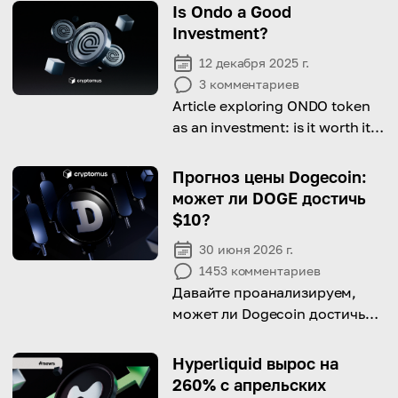
Is Ondo a Good
Investment?
12 декабря 2025 г.
3
комментариев
Article exploring ONDO token
as an investment: is it worth it
and what to consoder before
doing it.
Прогноз цены Dogecoin:
может ли DOGE достичь
$10?
30 июня 2026 г.
1453
комментариев
Давайте проанализируем,
может ли Dogecoin достичь
$10 и что на это влияет.
Hyperliquid вырос на
260% с апрельских