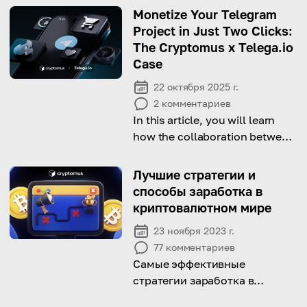
Monetize Your Telegram
Project in Just Two Clicks:
The Cryptomus x Telega.io
Case
22 октября 2025 г.
2
комментариев
In this article, you will learn
how the collaboration between
Telega.io and Cryptomus will
take your Telegram business to
Лучшие стратегии и
the next level.
способы заработка в
криптовалютном мире
23 ноября 2023 г.
77
комментариев
Самые эффективные
стратегии заработка в
криптовалютном мире