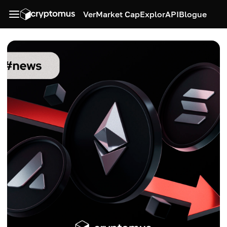
Ver
Market Cap
Explor
API
Blogue