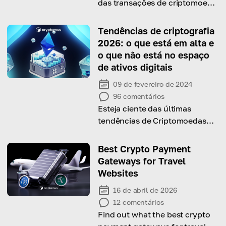
das transações de criptomoeda
e como otimizar as
transferências para um
Tendências de criptografia
processamento mais rápido.
2026: o que está em alta e
o que não está no espaço
de ativos digitais
09 de fevereiro de 2024
96
comentários
Esteja ciente das últimas
tendências de Criptomoedas
para este ano lendo nosso
artigo
Best Crypto Payment
Gateways for Travel
Websites
16 de abril de 2026
12
comentários
Find out what the best crypto