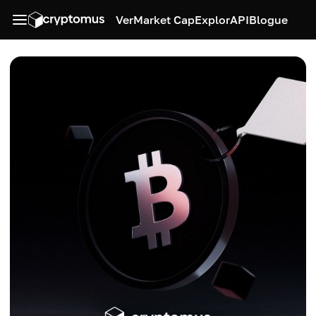
Ver
Market Cap
Explor
API
Blogue