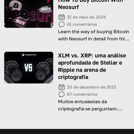
a escolher o mais adequado!
Neosurf
31 de maio de 2024
61
comentários
Learn the way of buying Bitcoin
with Neosurf in detail from this
comprehensive guide!
XLM vs. XRP: uma análise
aprofundada de Stellar e
Ripple na arena de
criptografia
20 de dezembro de 2023
87
comentários
Muitos entusiastas da
criptografia se perguntam:
devo comprar XRP e XLM? Hoje
vamos definir perspectivas de
cada moeda.