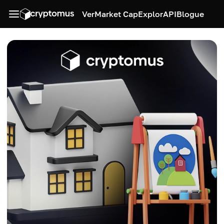
Ver
Market Cap
Explor
API
Blogue