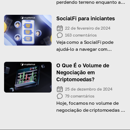
perdendo terreno enquanto a
atividade das baleias e ações
judiciais em andamento
SocialFi para iniciantes
influenciam seu preço.
22 de fevereiro de 2024
163
comentários
Veja como a SocialFi pode
ajudá-lo a navegar com
confiança na interseção entre
mídia social e finanças
O Que É o Volume de
Negociação em
Criptomoedas?
25 de dezembro de 2024
79
comentários
Hoje, focamos no volume de
negociação de criptomoedas e
em seu papel na análise de
mercado.