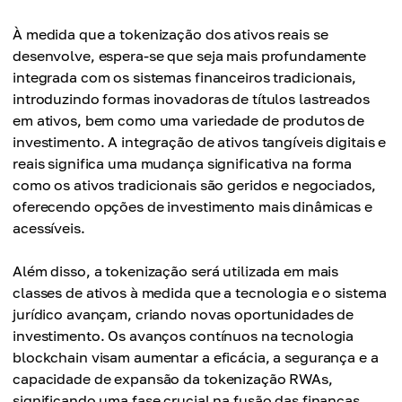
simplifica consideravelmente processos
complexos como compra, venda e transferência de
À medida que a tokenização dos ativos reais se
A tokenização de RWA ainda enfrenta desafios
ativos imobiliários, reduzindo custos e
desenvolve, espera-se que seja mais profundamente
significativos, um dos quais é navegar numa
aumentando a eficiência.
integrada com os sistemas financeiros tradicionais,
complicada rede de regulamentações entre
introduzindo formas inovadoras de títulos lastreados
jurisdições. Esse fato também aumenta o tempo de
em ativos, bem como uma variedade de produtos de
todos os processos de tokenização.
investimento. A integração de ativos tangíveis digitais e
reais significa uma mudança significativa na forma
como os ativos tradicionais são geridos e negociados,
oferecendo opções de investimento mais dinâmicas e
acessíveis.
Além disso, a tokenização será utilizada em mais
classes de ativos à medida que a tecnologia e o sistema
jurídico avançam, criando novas oportunidades de
investimento. Os avanços contínuos na tecnologia
blockchain visam aumentar a eficácia, a segurança e a
capacidade de expansão da tokenização RWAs,
significando uma fase crucial na fusão das finanças