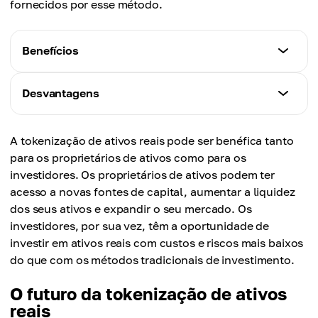
fornecidos por esse método.
Benefícios
A criptografia imobiliária tokenizada aumenta
Desvantagens
significativamente a acessibilidade de tais métodos
de investimento devido ao fornecimento de
As dificuldades de preços e os componentes
A tokenização de ativos reais pode ser benéfica tanto
oportunidades de investimento a uma gama maior
técnicos são os principais problemas na
para os proprietários de ativos como para os
de investidores, incluindo aqueles com capital
implementação de imóveis tokenizados na vida
investidores. Os proprietários de ativos podem ter
limitado, ao permitir a propriedade parcial.
diária dos usuários de criptografia.
acesso a novas fontes de capital, aumentar a liquidez
dos seus ativos e expandir o seu mercado. Os
A tokenização pode aumentar significativamente a
Devido ao estágio inicial de desenvolvimento da
investidores, por sua vez, têm a oportunidade de
liquidez de ativos normalmente ilíquidos, como
tokenização de ativos do mundo real, a adoção
investir em ativos reais com custos e riscos mais baixos
imóveis ou obras de arte, ao permitir a propriedade
generalizada da tokenização RWA depende da
do que com os métodos tradicionais de investimento.
parcial e transferências mais diretas.
aceitação e da implementação desta nova forma
O futuro da tokenização de ativos
entre a sociedade, especialmente por investidores
A tokenização de ativos imobiliários otimiza e
reais
e reguladores.