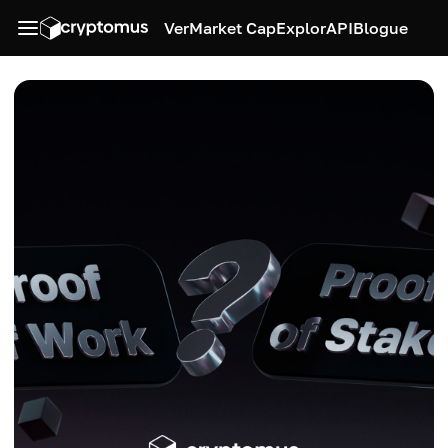
Ver
Market Cap
Explor
API
Blogue