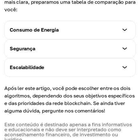
mais clara, preparamos uma tabela de comparação para
você:
Consumo de Energia
Proof-of-Work
Segurança
Muito alto. Requer hardware potente para
mineração.
Proof-of-Work
Escalabilidade
Testado no tempo. Extremamente caro e difícil de
Proof-of-Stake
atacar.
Proof-of-Work
Baixo. Requer staking de tokens em vez de poder
Após ler este artigo, você pode escolher entre os dois
Limitada. Baixa capacidade de processamento e
de computação.
algoritmos, dependendo dos seus objetivos específicos
Proof-of-Stake
transações mais lentas.
e das prioridades da rede blockchain. Se ainda tiver
Alto, mas depende da distribuição de staking.
alguma dúvida, pergunte nos comentários!
Risco ligeiramente maior de centralização.
Proof-of-Stake
Melhor escalabilidade. Maior velocidade de
Este conteúdo é destinado apenas a fins informativos
e educacionais e não deve ser interpretado como
transação e menores taxas.
aconselhamento financeiro, de investimento ou
jurídico.