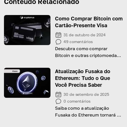
Conteúdo Relacionado
Como Comprar Bitcoin com
Cartão-Presente Visa
31 de outubro de 2024
49
comentários
Descubra como comprar
Bitcoin e outras criptomoedas
usando um cartão-presente
Visa e explore os riscos
Atualização Fusaka do
potenciais envolvidos!
Ethereum: Tudo o Que
Você Precisa Saber
30 de setembro de 2025
0
comentários
Saiba como a atualização
Fusaka do Ethereum tornará a
rede mais rápida e eficiente.