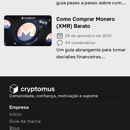
guia passo a passo sobre como
comprar e retirar Bitcoin e
outras criptomoedas usando a
Como Comprar Monero
conta AliPay.
(XMR) Barato
18 de setembro de 2024
44
comentários
Um guia abrangente para tomar
decisões financeiras
inteligentes ao adquirir
Monero!
Comunidade, confiança, motivação e suporte
Empresa
Início
Guia da marca
Blog