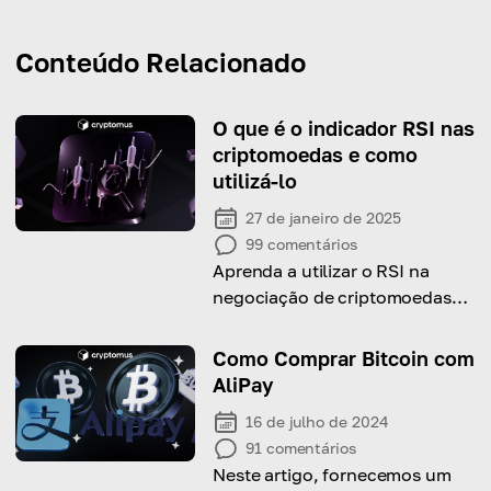
Conteúdo Relacionado
O que é o indicador RSI nas
criptomoedas e como
utilizá-lo
27 de janeiro de 2025
99
comentários
Aprenda a utilizar o RSI na
negociação de criptomoedas
para fazer previsões precisas e
maximizar os lucros!
Como Comprar Bitcoin com
AliPay
16 de julho de 2024
91
comentários
Neste artigo, fornecemos um