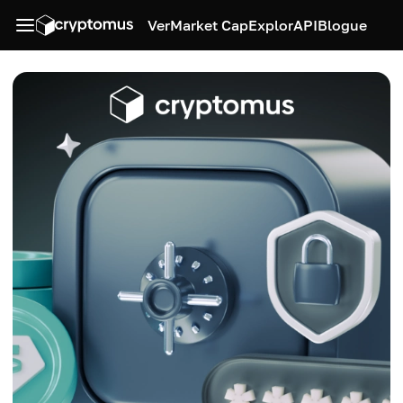
Ver
Market Cap
Explor
API
Blogue