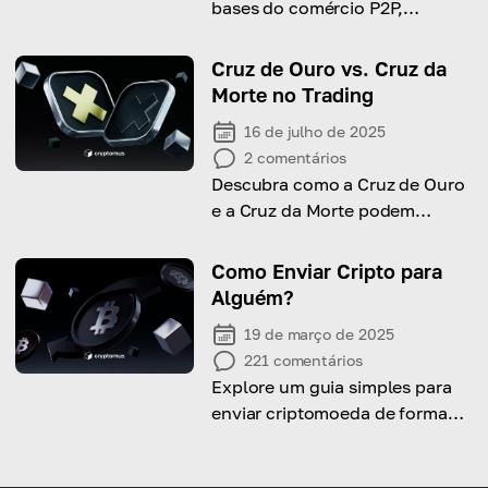
bases do comércio P2P,
explicar os seus princípios de
funcionamento e explorar
Cruz de Ouro vs. Cruz da
todas as vantagens
Morte no Trading
16 de julho de 2025
2
comentários
Descubra como a Cruz de Ouro
e a Cruz da Morte podem
sinalizar grandes reversões de
tendência e ajudar os traders a
Como Enviar Cripto para
tomar decisões de mercado
Alguém?
mais inteligentes.
19 de março de 2025
221
comentários
Explore um guia simples para
enviar criptomoeda de forma
segura para qualquer pessoa
em qualquer lugar do mundo