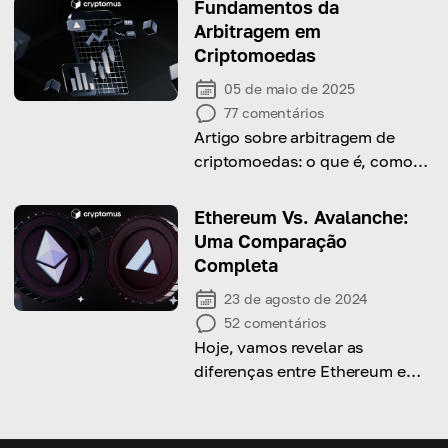
Fundamentos da
Arbitragem em
Criptomoedas
05 de maio de 2025
77
comentários
Artigo sobre arbitragem de
criptomoedas: o que é, como
funciona e por que você deve
conhecê-la
Ethereum Vs. Avalanche:
Uma Comparação
Completa
23 de agosto de 2024
52
comentários
Hoje, vamos revelar as
diferenças entre Ethereum e
Avalanche e ajudar você a
escolher entre os dois!