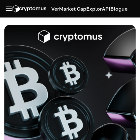
Ver
Market Cap
Explor
API
Blogue