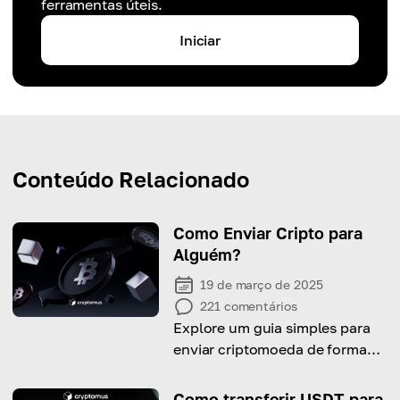
ferramentas úteis.
Iniciar
Conteúdo Relacionado
Como Enviar Cripto para
Alguém?
19 de março de 2025
221
comentários
Explore um guia simples para
enviar criptomoeda de forma
segura para qualquer pessoa
em qualquer lugar do mundo
Como transferir USDT para