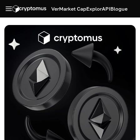
Ver
Market Cap
Explor
API
Blogue