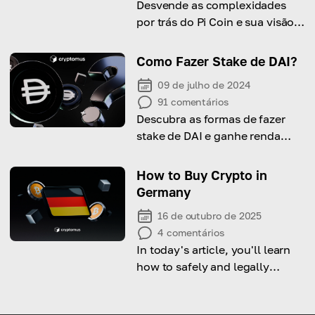
Desvende as complexidades
por trás do Pi Coin e sua visão
ousada para a mineração móvel
descentralizada!
Como Fazer Stake de DAI?
09 de julho de 2024
91
comentários
Descubra as formas de fazer
stake de DAI e ganhe renda
passiva sem negociação ativa!
How to Buy Crypto in
Germany
16 de outubro de 2025
4
comentários
In today's article, you'll learn
how to safely and legally
purchase cryptocurrency in
Germany.