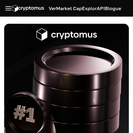
Ver
Market Cap
Explor
API
Blogue