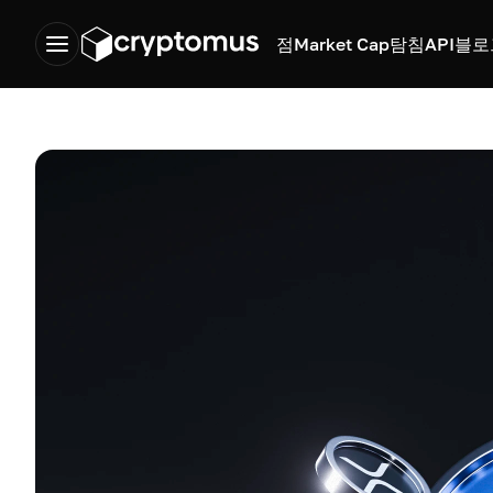
점
Market Cap
탐침
API
블로