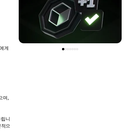
자에게
으며,
 불립니
본적으