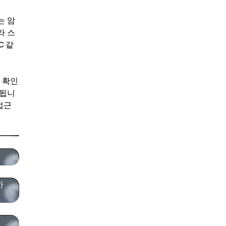
는 암
라 스
C 같
 확인
 됩니
접근
하