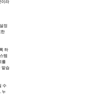
것이라
 설정
또한
록 하
시스템
뢰를
 맡습
될 수
 누