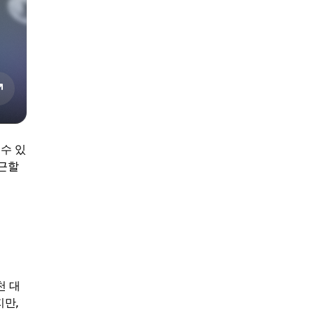
수 있
접근할
천 대
지만,