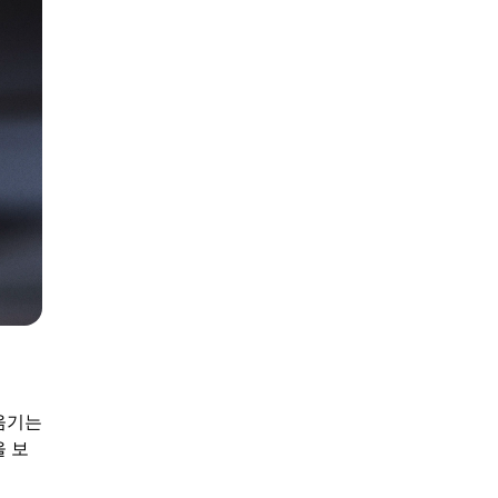
옮기는
을 보