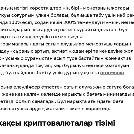
аның негізгі көрсеткіштерінің бірі - монетаның жоғары
тқуы соғұрлым үлкен болады, бұл ақша табу үшін көбіре
нда 100% өсіп, содан кейін 200% төмендеуі мүмкін, неме
у сигналдарын шығарудың негізін құрайтындықтан, бұл
яқты тактикалар үшін өте маңызды.
аграммаларындағы сатып алушылар мен сатушылардың
лдау - сұраныс артып, активтің одан әрі төмендеуіне жол
қ - ұсыныс сұраныстан асып түсе бастайтын және актив
 бағаның қайда тоқтап, кері бұрылуы немесе қозғалуын
і, бұл пайданы бекіту үшін дұрыс уақытта
стоп-лосс
ғасына елеулі әсер етпестен сатып алуға және сатуға бол
та және кез келген көлемде нарықтық бағаға минималды 
 өтімді болып саналады. Бұл нарықта ағымдағы баға
н сатушылардың жеткілікті екенін көрсетеді.
жақсы криптовалюталар тізімі