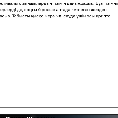
пективалы ойыншылардың тізімін дайындадық. Бұл тізімні
агерлерді де, соңғы бірнеше аптада күтпеген жерден
асыз. Табысты қысқа мерзімді сауда үшін осы крипто