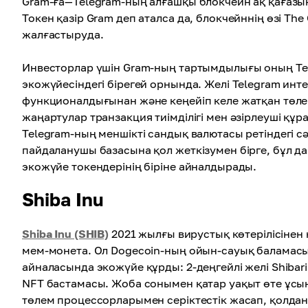
Gram-ға—Telegram-ның алғашқы блокчейн ақ қағазы
Токен қазір Gram деп аталса да, блокчейннің өзі Th
жалғастыруда.
Инвесторлар үшін Gram-ның тартымдылығы оның Te
экожүйесіндегі бірегей орнында. Желі Telegram ин
функционалдығынан және кеңейіп келе жатқан төл
жаңартулар транзакция тиімділігі мен әзірлеуші құ
Telegram-ның меншікті сандық валютасы ретіндегі с
пайдаланушы базасына қол жеткізумен бірге, бұл д
экожүйе токендерінің біріне айналдырады.
Shiba Inu
Shiba Inu (SHIB)
2021 жылғы вирустық көтерілісінен к
мем-монета. Ол Dogecoin-ның ойын-сауық баламасы 
айналасында экожүйе құрды: 2-деңгейлі желі Shiba
NFT бастамасы. Жоба сонымен қатар уақыт өте ұсын
төлем процессорларымен серіктестік жасап, қолда