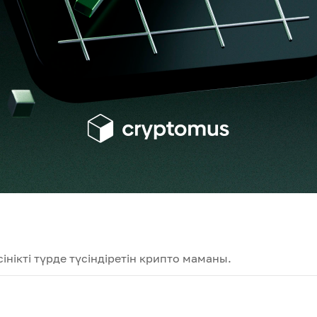
нікті түрде түсіндіретін крипто маманы.