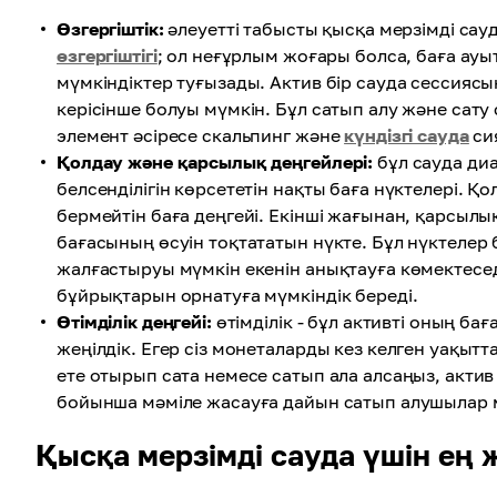
Өзгергіштік:
әлеуетті табысты қысқа мерзімді сауд
өзгергіштігі
; ол неғұрлым жоғары болса, баға ауы
мүмкіндіктер туғызады. Актив бір сауда сессиясы
керісінше болуы мүмкін. Бұл сатып алу және сат
элемент әсіресе скальпинг және
күндізгі сауда
си
Қолдау және қарсылық деңгейлері:
бұл сауда ди
белсенділігін көрсететін нақты баға нүктелері. Қо
бермейтін баға деңгейі. Екінші жағынан, қарсылы
бағасының өсуін тоқтататын нүкте. Бұл нүктелер
жалғастыруы мүмкін екенін анықтауға көмектесед
бұйрықтарын орнатуға мүмкіндік береді.
Өтімділік деңгейі:
өтімділік - бұл активті оның ба
жеңілдік. Егер сіз монеталарды кез келген уақыт
ете отырып сата немесе сатып ала алсаңыз, актив
бойынша мәміле жасауға дайын сатып алушылар ме
Қысқа мерзімді сауда үшін ең 