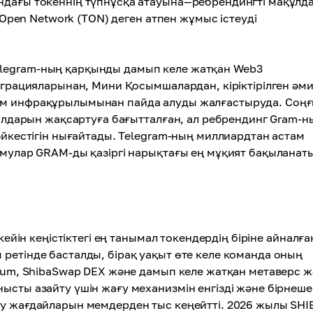
ндағы токеннің түпнұсқа атауына—ребрендингті мақұлд
e Open Network (TON) деген атпен жұмыс істеуді
legram-ның қарқынды дамып келе жатқан Web3
теграцияларынан, Мини Қосымшалардан, кіріктірілген әм
ем инфрақұрылымынан пайда алуды жалғастыруда. Соң
ралдарын жақсартуға бағытталған, ал ребрендинг Gram-н
әйкестігін нығайтады. Telegram-ның миллиардтан астам
амулар GRAM-ды қазіргі нарықтағы ең мұқият бақыланат
ейін кеңістіктегі ең танымал токендердің біріне айналға
ретінде басталды, бірақ уақыт өте келе команда оның
rium, ShibaSwap DEX және дамып келе жатқан метаверс 
ысты азайту үшін жағу механизмін енгізді және бірнеше
ну жағдайларын мемдерден тыс кеңейтті. 2026 жылы SHI