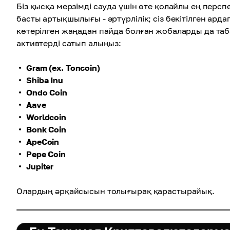
Біз қысқа мерзімді сауда үшін өте қолайлы ең перс
басты артықшылығы - әртүрлілік; сіз бекітілген ард
көтерілген жаңадан пайда болған жобаларды да таб
активтерді сатып алыңыз:
Gram (ex. Toncoin)
Shiba Inu
Ondo Coin
Aave
Worldcoin
Bonk Coin
ApeCoin
Pepe Coin
Jupiter
Олардың әрқайсысын толығырақ қарастырайық.