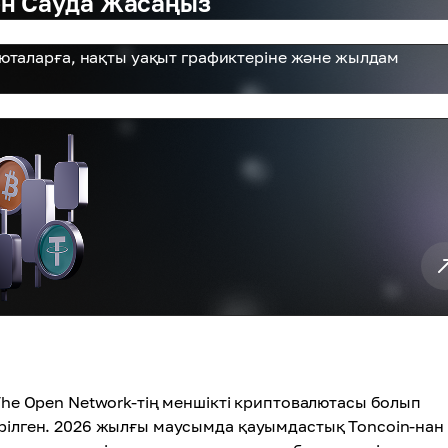
ен Сауда Жасаңыз
юталарға, нақты уақыт графиктеріне және жылдам
The Open Network-тің меншікті криптовалютасы болып
ірілген. 2026 жылғы маусымда қауымдастық Toncoin-нан