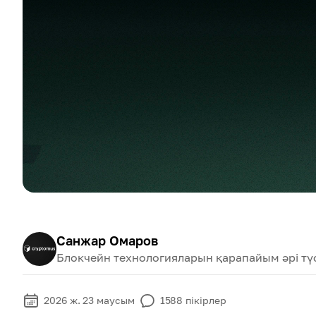
Санжар Омаров
Блокчейн технологияларын қарапайым әрі түсі
2026 ж. 23 маусым
1588
пікірлер