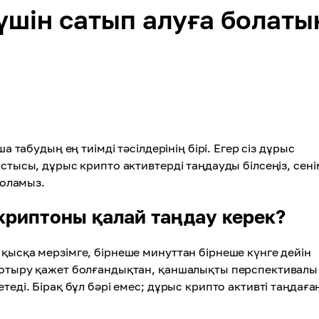
үшін сатып алуға болаты
а табудың ең тиімді тәсілдерінің бірі. Егер сіз дұрыс
стысы, дұрыс крипто активтерді таңдауды білсеңіз, сені
боламыз.
криптоны қалай таңдау керек?
қысқа мерзімге, бірнеше минуттан бірнеше күнге дейін
п отыру қажет болғандықтан, қаншалықты перспективалы
теді. Бірақ бұл бәрі емес; дұрыс крипто активті таңдаға