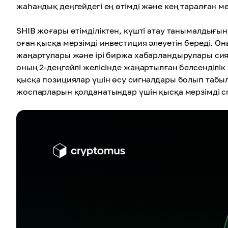
жаһандық деңгейдегі ең өтімді және кең таралған м
SHIB жоғары өтімділіктен, күшті атау танымалдығы
оған қысқа мерзімді инвестиция әлеуетін береді. О
жаңартулары және ірі биржа хабарландырулары сияқ
оның 2-деңгейлі желісінде жаңартылған белсенділік
қысқа позициялар үшін өсу сигналдары болып табыл
жоспарларын қолданатындар үшін қысқа мерзімді сп