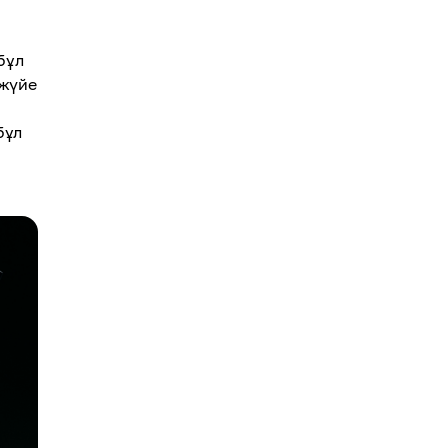
бұл
ожүйе
бұл