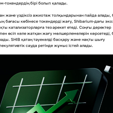
ем-токендердің бірі болып қалады.
нан және үздіксіз ажиотаж толқындарынан пайда алады, 
ның бағасы көбінесе токендерді жағу, Shibarium-дағы эк
ты катализаторларға тез әрекет етеді. Соңғы деректер
 пен өсіп келе жатқан жағу мөлшерлемелерін көрсетеді, 
ады. SHIB қатаң тәуекелді басқару және нақты шығу
екулятивтік сауда ретінде жұмыс істей алады.