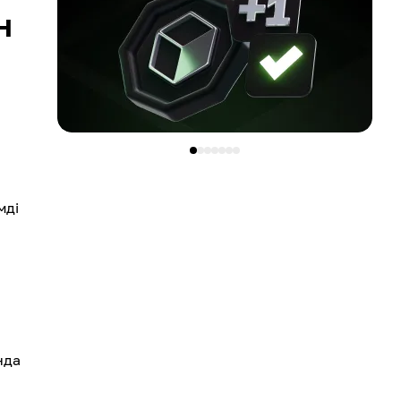
н
мді
нда