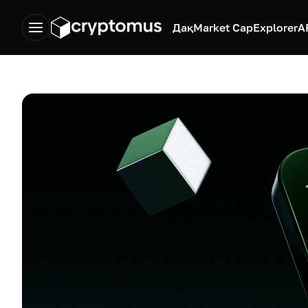
Дақ
Market Cap
Explorer
A