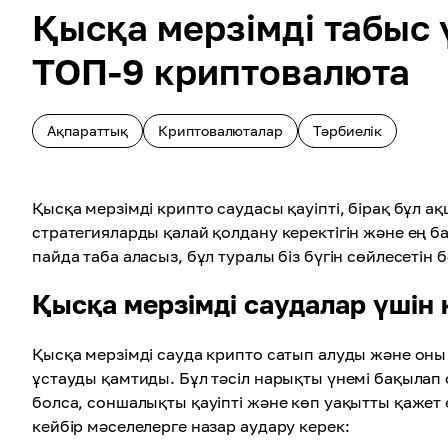
Қысқа мерзімді табыс 
ТОП-9 криптовалюта
Ақпараттық
Криптовалюталар
Тәрбиелік
Қысқа мерзімді крипто саудасы қауіпті, бірақ бұл ақш
стратегияларды қалай қолдану керектігін және ең ба
пайда таба аласыз, бұл туралы біз бүгін сөйлесетін 
Қысқа мерзімді саудалар үшін 
Қысқа мерзімді сауда крипто сатып алуды және оны 
ұстауды қамтиды. Бұл тәсіл нарықты үнемі бақыла
болса, соншалықты қауіпті және көп уақытты қажет е
кейбір мәселелерге назар аудару керек: