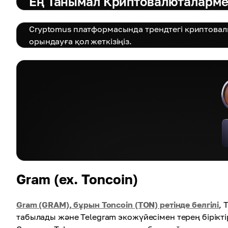
Ең Танымал Криптовалюталарм
Cryptomus платформасында трендтегі криптовал
орындауға қол жеткізіңіз.
Gram (ex. Toncoin)
Gram (GRAM), бұрын Toncoin (TON) ретінде белгілі
, 
табылады және Telegram экожүйесімен терең бірікт