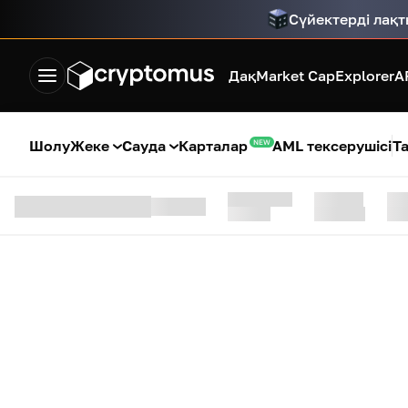
Сүйектерді лақ
Дақ
Market Cap
Explorer
A
Шолу
Жеке
Сауда
Карталар
AML тексерушісі
Т
NEW