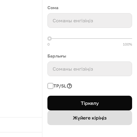
Сома
Соманы енгізіңіз
0
100%
Барлығы
Соманы енгізіңіз
TP/SL
Тіркелу
Жүйеге кіріңіз