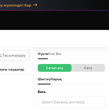
у мүмкіндігі бар
Нүкте
Grid Bot
Тасымалдау
Сатып алу
Сату
оңғы саудалар
Шектеу
Нарық
Баға
Шекті бағаны енгізіңіз