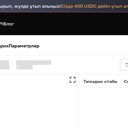
тырып, жүлде ұтып алыңыз!
Сізде 400 USDC дейін ұтып ал
PI
Блог
арих
Параметрлер
Тапсырыс кітабы
С