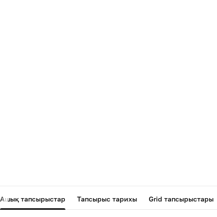
Ашық тапсырыстар
Тапсырыс тарихы
Grid тапсырыстары