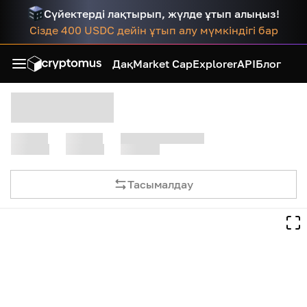
Сүйектерді лақтырып, жүлде ұтып алыңыз!
Сізде 400 USDC дейін ұтып алу мүмкіндігі бар
Дақ
Market Cap
Explorer
API
Блог
Тасымалдау