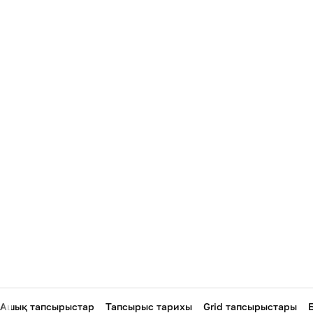
Ашық тапсырыстар
Тапсырыс тарихы
Grid тапсырыстары