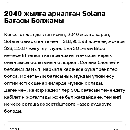
Орташа баға
$623.20
$270.00
Ең төмен баға
2040 жылға арналған Solana
Ең жоғары баға
$634.04
Бағасы Болжамы
Орташа баға
$917.95
$515.25
Ең жоғары баға
Келесі онжылдықтан кейін, 2040 жылға қарай,
Орташа баға
$1,376.83
Solana бағасы ең төменгі $18,901.98 және ең жоғары
$774.45
$23,115.87 жетуі күтілуде. Бұл SOL-дың Bitcoin
Орташа баға
немесе Ethereum қатарындағы маңызды нарық
$1,001.95
ойыншысы болатынын білдіреді. Солана блокчейні
белсенді дамып, нарықта көбінесе бұқа трендтері
болса, монетаның бағасының мұндай үлкен өсуі
оптимистік сценарийлерде мүмкін болады.
Дегенмен, кейбір кедергілер SOL бағасын төмендету
қабілетін жоғалтады және бұл жағдайда ең төменгі
немесе орташа көрсеткіштерге назар аударуға
болады.
2031