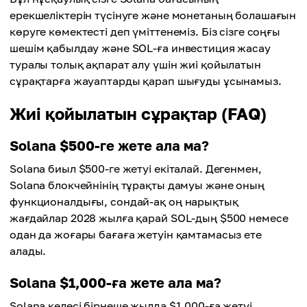
ерекшеліктерін түсінуге және монетаның болашағын
көруге көмектесті деп үміттенеміз. Біз сізге соңғы
шешім қабылдау және SOL-ға инвестиция жасау
туралы толық ақпарат алу үшін жиі қойылатын
сұрақтарға жауаптарды қарап шығуды ұсынамыз.
Жиі қойылатын сұрақтар (FAQ)
Solana $500-ге жете ала ма?
Solana биыл $500-ге жетуі екіталай. Дегенмен,
Solana блокчейнінің тұрақты дамуы және оның
функционалдығы, сондай-ақ оң нарықтық
жағдайлар 2028 жылға қарай SOL-дың $500 немесе
одан да жоғары бағаға жетуін қамтамасыз ете
алады.
Solana $1,000-ға жете ала ма?
Solana келесі бірнеше жылда $1,000-ға жетуі