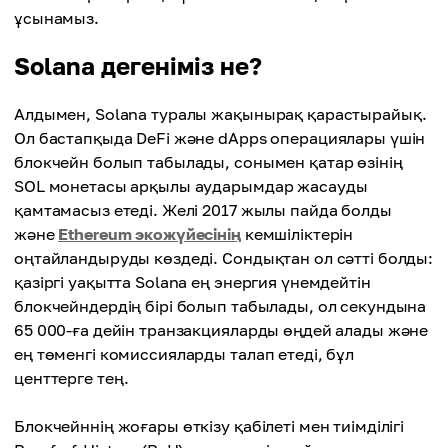
ұсынамыз.
Solana дегеніміз не?
Алдымен, Solana туралы жақынырақ қарастырайық.
Ол бастапқыда DeFi және dApps операциялары үшін
блокчейн болып табылады, сонымен қатар өзінің
SOL монетасы арқылы аударымдар жасауды
қамтамасыз етеді. Желі 2017 жылы пайда болды
және
Ethereum экожүйесінің
кемшіліктерін
оңтайландыруды көздеді. Сондықтан ол сәтті болды:
қазіргі уақытта Solana ең энергия үнемдейтін
блокчейндердің бірі болып табылады, ол секундына
65 000-ға дейін транзакцияларды өңдей алады және
ең төменгі комиссияларды талап етеді, бұл
центтерге тең.
Блокчейннің жоғары өткізу қабілеті мен тиімділігі