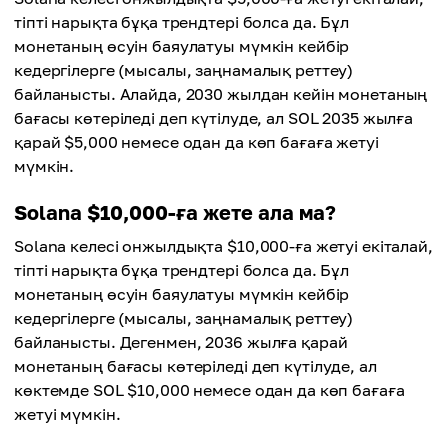
тіпті нарықта бұқа трендтері болса да. Бұл
монетаның өсуін баяулатуы мүмкін кейбір
кедергілерге (мысалы, заңнамалық реттеу)
байланысты. Алайда, 2030 жылдан кейін монетаның
бағасы көтеріледі деп күтілуде, ал SOL 2035 жылға
қарай $5,000 немесе одан да көп бағаға жетуі
мүмкін.
Solana $10,000-ға жете ала ма?
Solana келесі онжылдықта $10,000-ға жетуі екіталай,
тіпті нарықта бұқа трендтері болса да. Бұл
монетаның өсуін баяулатуы мүмкін кейбір
кедергілерге (мысалы, заңнамалық реттеу)
байланысты. Дегенмен, 2036 жылға қарай
монетаның бағасы көтеріледі деп күтілуде, ал
көктемде SOL $10,000 немесе одан да көп бағаға
жетуі мүмкін.