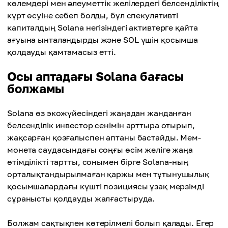
көлемдері мен әлеуметтік желілердегі белсенділіктің
күрт өсуіне себеп болды, бұл спекулятивті
капиталдың Solana негізіндегі активтерге қайта
ағуына ынталандырды және SOL үшін қосымша
қолдауды қамтамасыз етті.
Осы аптадағы Solana бағасы
болжамы
Solana өз экожүйесіндегі жаңадан жанданған
белсенділік инвестор сенімін арттыра отырып,
жақсарған қозғалыспен аптаны бастайды. Мем-
монета саудасындағы соңғы өсім желіге жаңа
өтімділікті тартты, сонымен бірге Solana-ның
орталықтандырылмаған қаржы мен тұтынушылық
қосымшалардағы күшті позициясы ұзақ мерзімді
сұранысты қолдауды жалғастыруда.
Болжам сақтықпен көтерілмелі болып қалады. Егер