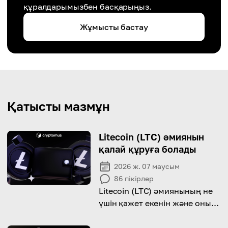
құралдарымызбен басқарыңыз.
Жұмысты бастау
Қатысты мазмұн
Litecoin (LTC) әмиянын
қалай құруға болады
2026 ж. 07 маусым
86
пікірлер
Litecoin (LTC) әмиянының не
үшін қажет екенін және оны
қалай құруға болатынын
біліңіз