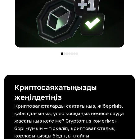
Криптосаяхатыңызды
жеңілдетіңіз
Криптовалюталарды сақтағыңыз, жібергіңіз,
қабылдағыңыз, үлес қосқыңыз немесе сауда
жасағыңыз келе ме? Cryptomus көмегімен
бәрі мүмкін — тіркеліп, криптовалюталық
қорларыңызды біздің ыңғайлы