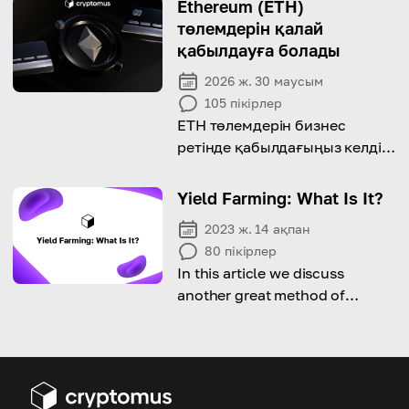
Ethereum (ETH)
төлемдерін қалай
қабылдауға болады
2026 ж. 30 маусым
105
пікірлер
ETH төлемдерін бизнес
ретінде қабылдағыңыз келді
ме? Оны қалай дұрыс жасау
керектігін үйренейік!
Yield Farming: What Is It?
2023 ж. 14 ақпан
80
пікірлер
In this article we discuss
another great method of
earning passive income with
crypto.