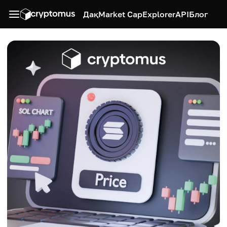
Дақ
Market Cap
Explorer
API
Блог