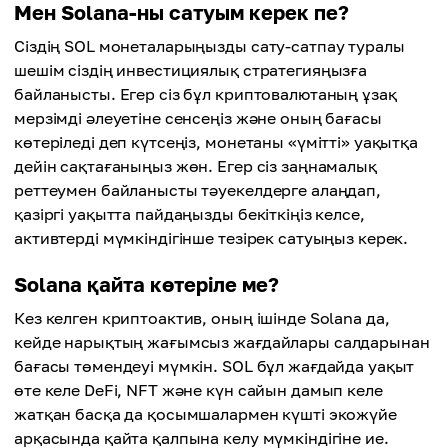
Мен Solana-ны сатуым керек пе?
Сіздің SOL монеталарыңызды сату-сатпау туралы
шешім сіздің инвестициялық стратегияңызға
байланысты. Егер сіз бұл криптовалютаның ұзақ
мерзімді әлеуетіне сенсеңіз және оның бағасы
көтеріледі деп күтсеңіз, монетаны «үмітті» уақытқа
дейін сақтағаныңыз жөн. Егер сіз заңнамалық
реттеумен байланысты тәуекелдерге алаңдап,
қазіргі уақытта пайдаңызды бекіткіңіз келсе,
активтерді мүмкіндігінше тезірек сатуыңыз керек.
Solana қайта көтеріле ме?
Кез келген криптоактив, оның ішінде Solana да,
кейде нарықтың жағымсыз жағдайлары салдарынан
бағасы төмендеуі мүмкін. SOL бұл жағдайда уақыт
өте келе DeFi, NFT және күн сайын дамып келе
жатқан басқа да қосымшалармен күшті экожүйе
арқасында қайта қалпына келу мүмкіндігіне ие.