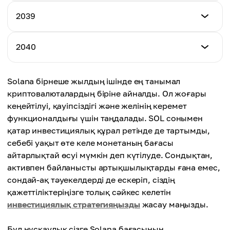
$13,976.78
$7,368.76
Ең төменгі баға
2039
Максималды баға
$14,589.65
Орташа баға
$16,673.24
$11,987.76
Ең төменгі баға
2040
Максималды баға
$16,654.78
Орташа баға
$18,300.65
$14,686.94
Ең төменгі баға
Solana бірнеше жылдың ішінде ең танымал
Максималды баға
$18,901.98
Орташа баға
криптовалюталардың біріне айналды. Ол жоғары
$20,760.56
$17,045.15
кеңейтілуі, қауіпсіздігі және желінің керемет
Максималды баға
функционалдығы үшін таңдалады. SOL сонымен
Орташа баға
$23,115.87
қатар инвестициялық құрал ретінде де тартымды,
$19,207.67
себебі уақыт өте келе монетаның бағасы
Орташа баға
айтарлықтай өсуі мүмкін деп күтілуде. Сондықтан,
$21,508.92
активпен байланысты артықшылықтарды ғана емес,
сондай-ақ тәуекелдерді де ескеріп, сіздің
қажеттіліктеріңізге толық сәйкес келетін
инвестициялық стратегияңызды
жасау маңызды.
Бұл нұсқаулық сізге Solana бағасының