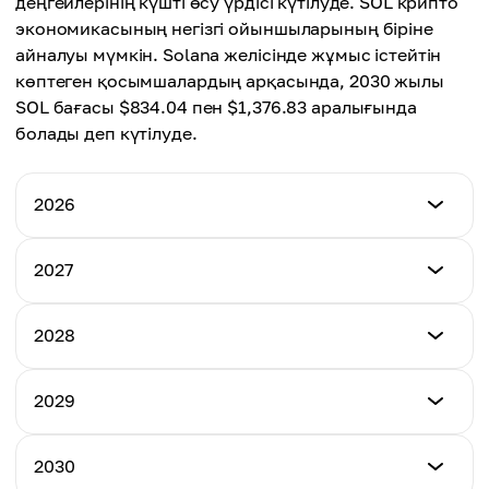
деңгейлерінің күшті өсу үрдісі күтілуде. SOL крипто
экономикасының негізгі ойыншыларының біріне
айналуы мүмкін. Solana желісінде жұмыс істейтін
көптеген қосымшалардың арқасында, 2030 жылы
SOL бағасы $834.04 пен $1,376.83 аралығында
болады деп күтілуде.
2026
Ең төмен баға
2027
$65.90
Ең төмен баға
2028
Ең жоғары баға
$121.00
$160.00
Ең төмен баға
2029
Ең жоғары баға
$265.31
Орташа баға
$310.00
$141.00
Ең төмен баға
2030
Ең жоғары баға
$455.22