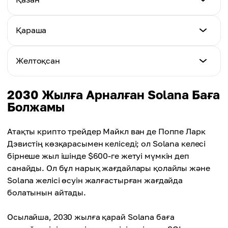
Ең жоғары баға
$86.10
Орташа баға
$154.60
$128.70
Ең төмен баға
Қараша
Ең жоғары баға
$88.20
Орташа баға
$153.40
$141.10
Ең төмен баға
Желтоқсан
Ең жоғары баға
$90.40
Орташа баға
$152.30
$140.60
Ең төмен баға
2030 Жылға Арналған Solana Баға
Ең жоғары баға
$92.10
Болжамы
Орташа баға
$151.20
$140.00
Ең жоғары баға
Атақты крипто трейдер Майкл ван де Поппе Ларк
Орташа баға
$150.80
Дэвистің көзқарасымен келіседі; ол Solana келесі
$139.40
бірнеше жыл ішінде $600-ге жетуі мүмкін деп
Орташа баға
санайды. Ол бұл нарық жағдайлары қолайлы және
$139.00
Solana желісі өсуін жалғастырған жағдайда
болатынын айтады.
Осылайша, 2030 жылға қарай Solana баға