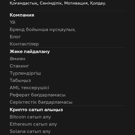
Қоғамдастық, Сенімділік, Мотивация, Қолдау.
Компания
Үй
Бренд бойынша нұсқаулық
Блог
Контактілер
Жеке пайдалану
Әмиян
Стакинг
Түрлендіргіш
Табыңыз
AML тексерушісі
Реферат бағдарламасы
Серіктестік бағдарламасы
Крипто сатып алыңыз
Bitcoin сатып алу
Ethereum сатып алу
Solana сатып алу