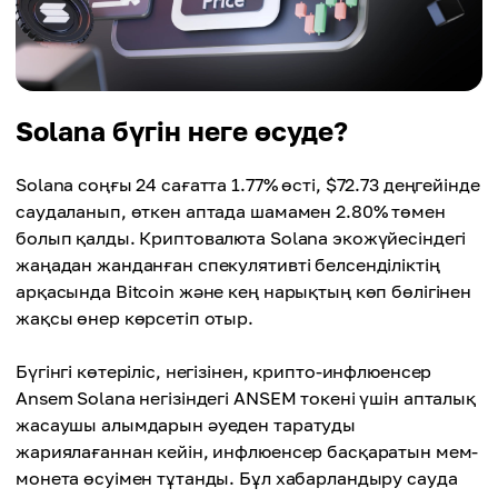
Solana бүгін неге өсуде?
Solana соңғы 24 сағатта 1.77% өсті, $72.73 деңгейінде
саудаланып, өткен аптада шамамен 2.80% төмен
болып қалды. Криптовалюта Solana экожүйесіндегі
жаңадан жанданған спекулятивті белсенділіктің
арқасында Bitcoin және кең нарықтың көп бөлігінен
жақсы өнер көрсетіп отыр.
Бүгінгі көтеріліс, негізінен, крипто-инфлюенсер
Ansem Solana негізіндегі ANSEM токені үшін апталық
жасаушы алымдарын әуеден таратуды
жариялағаннан кейін, инфлюенсер басқаратын мем-
монета өсуімен тұтанды. Бұл хабарландыру сауда