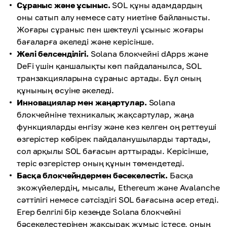
Сұраныс және ұсыныс.
SOL құны адамдардың
оны сатып алу немесе сату ниетіне байланысты.
Жоғары сұраныс пен шектеулі ұсыныс жоғары
бағаларға әкеледі және керісінше.
Желі белсенділігі.
Solana блокчейні dApps және
DeFi үшін қаншалықты көп пайдаланылса, SOL
транзакцияларына сұраныс артады. Бұл оның
құнының өсуіне әкеледі.
Инновациялар мен жаңартулар.
Solana
блокчейніне техникалық жақсартулар, жаңа
функцияларды енгізу және кез келген оң реттеуші
өзгерістер көбірек пайдаланушыларды тартады,
сол арқылы SOL бағасын арттырады. Керісінше,
теріс өзгерістер оның құнын төмендетеді.
Басқа блокчейндермен бәсекелестік.
Басқа
экожүйелердің, мысалы, Ethereum және Avalanche
сәттілігі немесе сәтсіздігі SOL бағасына әсер етеді.
Егер белгілі бір кезеңде Solana блокчейні
бәсекелестерінен жақсырақ жұмыс істесе, оның