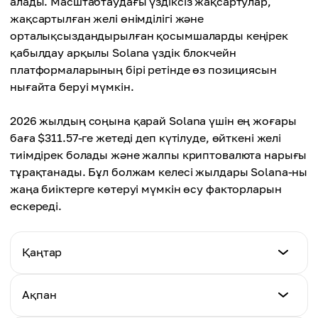
алады. Масштабтаудағы үздіксіз жақсартулар,
жақсартылған желі өнімділігі және
орталықсыздандырылған қосымшаларды кеңірек
қабылдау арқылы Solana үздік блокчейн
платформаларының бірі ретінде өз позициясын
нығайта беруі мүмкін.
2026 жылдың соңына қарай Solana үшін ең жоғары
баға $311.57-ге жетеді деп күтілуде, өйткені желі
тиімдірек болады және жалпы криптовалюта нарығы
тұрақтанады. Бұл болжам келесі жылдары Solana-ны
жаңа биіктерге көтеруі мүмкін өсу факторларын
ескереді.
Қаңтар
Ең төмен баға
Ақпан
$128.40