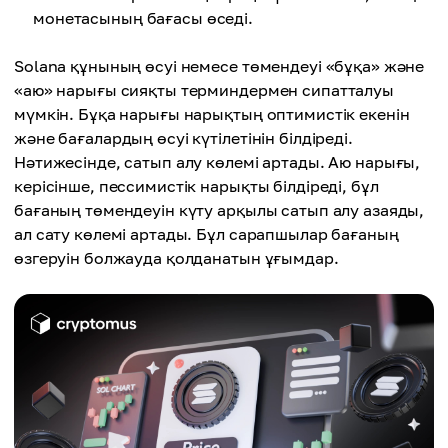
монетасының бағасы өседі.
Solana құнының өсуі немесе төмендеуі «бұқа» және
«аю» нарығы сияқты терминдермен сипатталуы
мүмкін. Бұқа нарығы нарықтың оптимистік екенін
және бағалардың өсуі күтілетінін білдіреді.
Нәтижесінде, сатып алу көлемі артады. Аю нарығы,
керісінше, пессимистік нарықты білдіреді, бұл
бағаның төмендеуін күту арқылы сатып алу азаяды,
ал сату көлемі артады. Бұл сарапшылар бағаның
өзгеруін болжауда қолданатын ұғымдар.