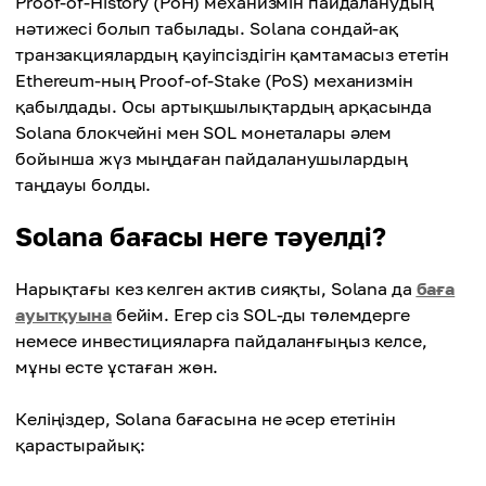
Proof-of-History (PoH) механизмін пайдаланудың
нәтижесі болып табылады. Solana сондай-ақ
транзакциялардың қауіпсіздігін қамтамасыз ететін
Ethereum-ның Proof-of-Stake (PoS) механизмін
қабылдады. Осы артықшылықтардың арқасында
Solana блокчейні мен SOL монеталары әлем
бойынша жүз мыңдаған пайдаланушылардың
таңдауы болды.
Solana бағасы неге тәуелді?
Нарықтағы кез келген актив сияқты, Solana да
баға
ауытқуына
бейім. Егер сіз SOL-ды төлемдерге
немесе инвестицияларға пайдаланғыңыз келсе,
мұны есте ұстаған жөн.
Келіңіздер, Solana бағасына не әсер ететінін
қарастырайық: