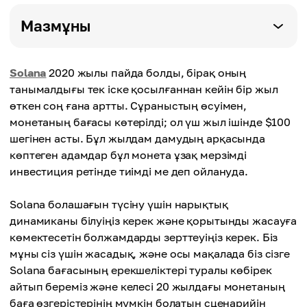
Мазмұны
Solana
2020 жылы пайда болды, бірақ оның
танымалдығы тек іске қосылғаннан кейін бір жыл
өткен соң ғана артты. Сұраныстың өсуімен,
монетаның бағасы көтерілді; ол үш жыл ішінде $100
шегінен асты. Бұл жылдам дамудың арқасында
көптеген адамдар бұл монета ұзақ мерзімді
инвестиция ретінде тиімді ме деп ойлануда.
Solana болашағын түсіну үшін нарықтық
динамиканы білуіңіз керек және қорытынды жасауға
көмектесетін болжамдарды зерттеуіңіз керек. Біз
мұны сіз үшін жасадық, және осы мақалада біз сізге
Solana бағасының ерекшеліктері туралы көбірек
айтып береміз және келесі 20 жылдағы монетаның
баға өзгерістерінің мүмкін болатын сценарийін