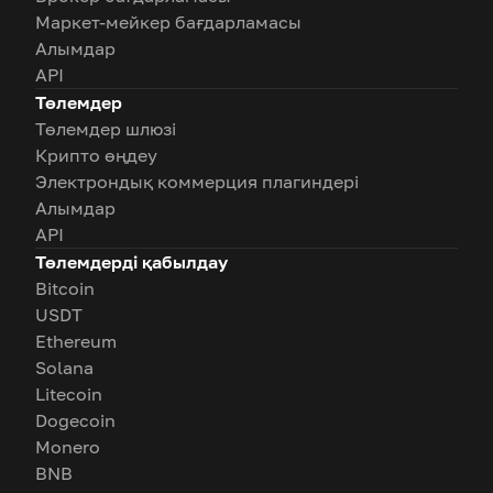
Маркет-мейкер бағдарламасы
Алымдар
API
Төлемдер
Төлемдер шлюзі
Крипто өңдеу
Электрондық коммерция плагиндері
Алымдар
API
Төлемдерді қабылдау
Bitcoin
USDT
Ethereum
Solana
Litecoin
Dogecoin
Monero
BNB