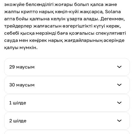
экожүйе белсенділігі жоғары болып қалса және
жалпы крипто нарық көңіл-күйі жақсарса, Solana
апта бойы қалпына келуін ұзарта алады. Дегенмен,
трейдерлер жалғасатын өзгергіштікті күтуі керек,
себебі қысқа мерзімді баға қозғалысы спекулятивті
сауда мен кеңірек нарық жағдайларының әсерінде
қалуы мүмкін.
29 маусым
Бағасы
30 маусым
$72.73
Бағасы
1 шілде
Күндік өзгеріс
$73.40
+1.77%
Бағасы
2 шілде
Күндік өзгеріс
$74.00
+0.92%