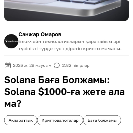
Санжар Омаров
Блокчейн технологияларын қарапайым әрі
түсінікті түрде түсіндіретін крипто маманы.
2026 ж. 29 маусым
1582
пікірлер
Solana Баға Болжамы:
Solana $1000-ға жете ала
ма?
Ақпараттық
Криптовалюталар
Баға болжамы