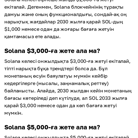
екіталай. Дегенмен, Solana блокчейнінің тұрақты
дамуы және оның функционалдығы, сондай-ақ оң
нарықтық жағдайлар 2030 жылға қарай SOL-дың
$1,000 немесе одан да жоғары бағаға жетуін
қамтамасыз ете алады.
Solana $3,000-ға жете ала ма?
Solana келесі онжылдықта $3,000-ға жетуі екіталай,
тіпті нарықта бұқа трендтері болса да. Бұл
монетаның өсуін баяулатуы мүмкін кейбір
кедергілерге (мысалы, заңнамалық реттеу)
байланысты. Алайда, 2030 жылдан кейін монетаның
бағасы көтеріледі деп күтілуде, ал SOL 2033 жылға
қарай $3,000 немесе одан да көп бағаға жетуі
мүмкін.
Solana $5,000-ға жете ала ма?
Solana келесі онжылдықта $5,000-ға жетуі екіталай,