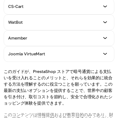
チュートリアル
CS-Cart
ここをクリック
チュートリアル
WatBot
ここをクリック
チュートリアル
Amember
ここをクリック
チュートリアル
Joomla VirtueMart
ここをクリック
チュートリアル
このガイドが、PrestaShop ストアで暗号通貨による支払
ここをクリック
いを受け入れることのメリットと、それらを効果的に統合
する方法を理解するのに役立つことを願っています。この
最新の支払いオプションを提供することで、世界中の顧客
を引き付け、取引コストを節約し、安全で合理化されたシ
ョッピング体験を提供できます。
このコンテンツは情報提供および教育目的のみであり、財