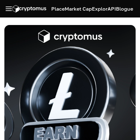
Place
Market Cap
Explor
API
Blogue