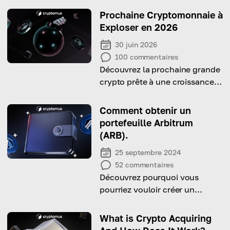
Prochaine Cryptomonnaie à
Exploser en 2026
30 juin 2026
100
commentaires
Découvrez la prochaine grande
crypto prête à une croissance
explosive en 2026—les
tendances clés révélées !
Comment obtenir un
portefeuille Arbitrum
(ARB).
25 septembre 2024
52
commentaires
Découvrez pourquoi vous
pourriez vouloir créer un
portefeuille Arbitrum et
comment le faire rapidement !
What is Crypto Acquiring