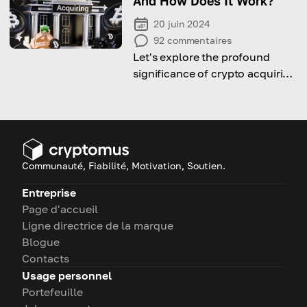
And How Does It Work?
20 juin 2024
92
commentaires
Let's explore the profound
significance of crypto acquiring
and delves into the compelling
reasons why businesses should
embrace this emerging trend
Communauté, Fiabilité, Motivation, Soutien.
Entreprise
Page d'accueil
Ligne directrice de la marque
Blogue
Contacts
Usage personnel
Portefeuille