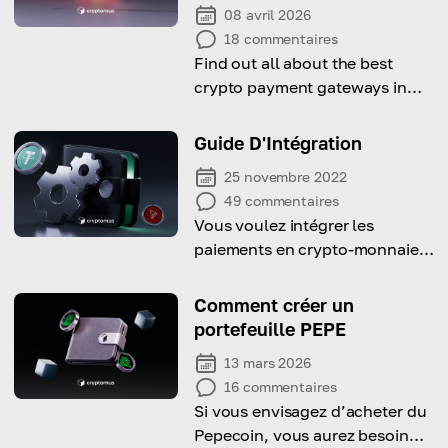
08 avril 2026
18
commentaires
Find out all about the best
crypto payment gateways in
Vietnam for 2026.
Guide D'Intégration
25 novembre 2022
49
commentaires
Vous voulez intégrer les
paiements en crypto-monnaies
dans votre entreprise ?
Apprenez à le faire avec
Comment créer un
Cryptomus !
portefeuille PEPE
13 mars 2026
16
commentaires
Si vous envisagez d’acheter du
Pepecoin, vous aurez besoin