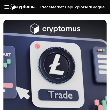
Place
Market Cap
Explor
API
Blogue