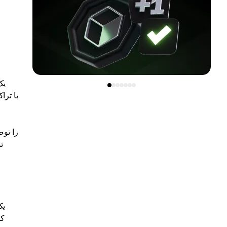
مونرو (R
ت