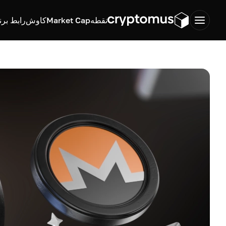
نقطه
Market Cap
کاوش
رابط برن