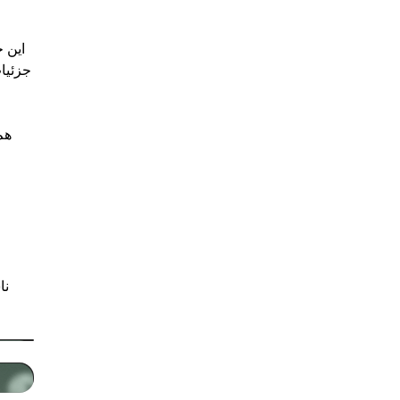
این 
جزئیا
نا