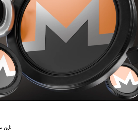
برای شروع پرداخت با Monero (XMR)، این مراحل سریع را دنبال کنید: