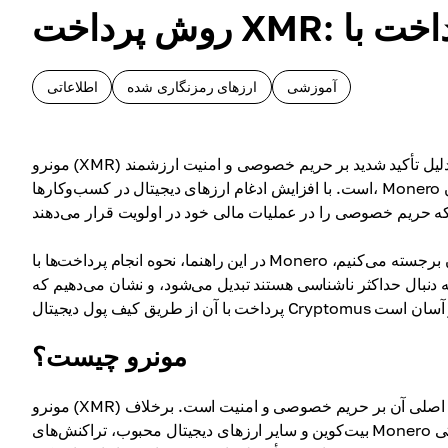
آموزشی
ارزهای رمزنگاری شده
اطلاعاتی
یل تأکید شدید بر حریم خصوصی و امنیت ارزشمند
است. با افزایش ادغام ارزهای دیجیتال در کسب‌وکارها، Monero با تراکنش‌های کاملاً ناشناس و غیرقابل ردیابی خود متمایز می‌شود. این امر آن
در این راهنما، نحوه انجام پرداخت‌ها با Monero را توضیح خواهیم داد، مزایای کلیدی آن را برای کسب‌وکارها و مصرف‌کنندگان برجسته می‌کنیم،
دنبال حداکثر ناشناسی هستند تبدیل می‌شود، و نشان می‌دهیم که
مونرو چیست؟
مونرو (XMR) یک ارز دیجیتال غیرمتمرکز است که در سال ۲۰۱۴ راه‌اندازی شد و تمرکز اصلی آن بر حریم خصوصی و امنیت است. برخلاف
بیت‌کوین و سایر ارزهای دیجیتال محبوب، تراکنش‌های Monero کاملاً محرمانه و غیرقابل ردیابی هستند، که تضمین می‌کند هیچ شخص ثالثی