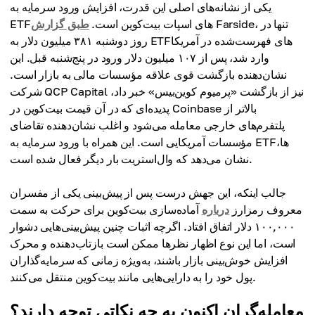
یکی از نشانه‌های اصلی این قدرت، افزایش ورود سرمایه به
Farside، تنها در
ETFهای اسپات بیت‌کوین است.
طبق گزارش
روز دوشنبه ۳۸۱ میلیون دلار به ETFهای فهرست‌شده در آمریکا
وارد شد، پس از ۱۰۷ میلیون دلار ورود در پنج‌شنبه قبل. این
نشان‌دهنده بازگشت قوی علاقه مؤسسات مالی به بازار است.
شرکت QCP Capital نیز از بازگشت «پرمیوم کوین‌بیس» خبر داد،
پدیده‌ای که در آن قیمت بیت‌کوین در Coinbase بالاتر از
پلتفرم‌های خارجی معامله می‌شود و اغلب نشان‌دهنده تقاضای
مؤسسات آمریکایی است. این همراه با ورود سرمایه به ETFها،
نشان می‌دهد که وال‌استریت بار دیگر فعال شده است.
جالب اینکه، این جهش درست پس از پیش‌بینی یکی از مفسران
معروف رمزارز
درباره
آماده‌سازی بیت‌کوین برای حرکت به سمت
۱۰۰,۰۰۰ دلار اتفاق افتاد. اگرچه اثبات چنین پیش‌بینی‌هایی دشوار
است، اما این نوع اظهار نظرها ممکن است بازتاب‌دهنده و محرک
افزایش خوش‌بینی بازار باشند، به‌ویژه زمانی که سرمایه‌گذاران
پول خود را به دارایی‌هایی مانند بیت‌کوین منتقل می‌کنند.
معامله‌گران اکنون به چه نکاتی توجه دارند؟