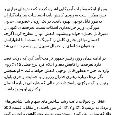
پس از اینکه مقامات آمریکایی اشاره کردند که تنش‌های تجاری با
چین ممکن است به زودی کاهش یابد، احساسات سرمایه‌گذاران
به‌طور قابل توجهی بهبود یافت. در یک رویداد خصوصی جی‌پی
مورگان، وزیر خزانه‌داری اسکات بسنت تعرفه‌های کنونی را
«غیرقابل تحمل» خواند و پیشنهاد کاهش آنها را مطرح کرد. اگرچه
احتمال توافق تجاری کامل را کم‌رنگ دانست، اما اظهاراتش
به‌عنوان نشانه‌ای از احتمال تسهیل این وضعیت تلقی شد.
در ادامه همان روز، رئیس‌جمهور ترامپ
تأیید کرد
که دولت قصد
دارد تعرفه‌ها را کاهش دهد و اعلام کرد نرخ فعلی ۱۴۵٪ روی
واردات چین «به‌طور قابل توجهی کاهش خواهد یافت.» او همچنین
نگرانی‌ها درباره رهبری فدرال رزرو را با حمایت از جری پاول،
رئیس بانک مرکزی، پاسخ داد، در حالی که شایعاتی درباره احتمال
برکناری او وجود داشت.
این تحولات باعث رشد شاخص‌های سهام شد؛ شاخص‌های S&P
500 و نزدک به ترتیب ۲.۵٪ و ۲.۷٪ افزایش یافتند. در مقابل، قیمت
طلا که پیش‌تر به رکورد رسیده بود، به سرعت کاهش یافت. ترکیب