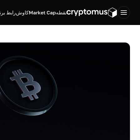
نقطه
Market Cap
کاوش
رابط برن