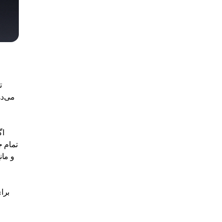
ت
می‌ده
اگ
تمام ج
و مان
برا