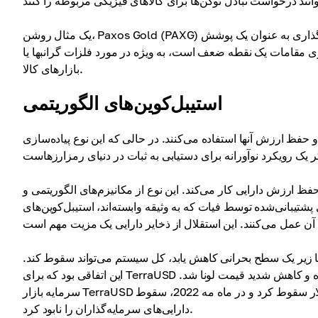
یک مثال روشن، Paxos Gold (PAXG) است که هر توکن معادل یک اونس تروی طلا است. بنابراین، این نوع سرمایه‌گذاری به عنوان یک پوشش
سوی مقامات یک نقطه ضعف است، به ویژه در مورد فلزات گرانبها یا
بازارهای کالا.
استیبل‌کوین‌های الگوریتمی
 و حفظ ارزش آنها استفاده می‌کنند. در حالی که این نوع پیاده‌سازی
 ارزش دارایی کار می‌کند. این نوع از مکانیزم‌های الگوریتمی و
تیبانی‌شده توسط فیات که به وثیقه وابسته‌اند، استیبل‌کوین‌های
قاضا زیر یک سطح بحرانی کاهش یابد، کل سیستم می‌تواند سقوط کند.
این اتفاقی بود که برای TerraUSD افتاد، که زیر ضامن 1 دلاری خود سقوط کرد و منجر به فروش گسترده و کاهش شدید قیمت لونا شد.
سرمایه بازار TerraUSD از 18 میلیارد دلار به 100 میلیون دلار سقوط کرد و در ماه مه 2022، سقوط Terra-Luna بیش از 40 میلیارد دلار از
دارایی‌های سرمایه‌گذاران را نابود کرد.