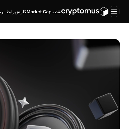
نقطه
Market Cap
کاوش
رابط برن