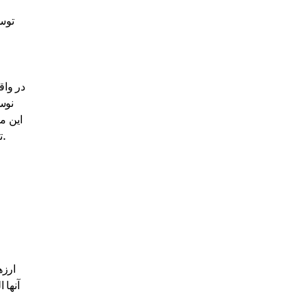
توسع
در واق
نوس
این م
توسط فیات، پشتیبانی‌شده توسط رمزارز، الگوریتمی و غیرمتمرکز هستند. در ادامه، ما به بررسی هر یک از آنها با جزئیات بیشتر می‌پردازیم.
ارزه
آنها 