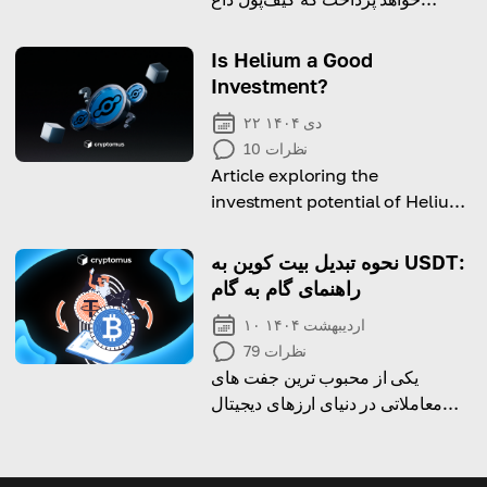
چیست، چرا به یکی نیاز دارید و چگونه
آن را تنظیم کنید!
Is Helium a Good
Investment?
۲۲ دی ۱۴۰۴
نظرات
10
Article exploring the
investment potential of Helium:
is it worth it, what you should
consider, and does it fit the
نحوه تبدیل بیت کوین به USDT:
long-term strategy?
راهنمای گام به گام
۱۰ اردیبهشت ۱۴۰۴
نظرات
79
یکی از محبوب ترین جفت های
معاملاتی در دنیای ارزهای دیجیتال
است. اما آیا برای شما کار خواهد
کرد؟ BTC/USDT