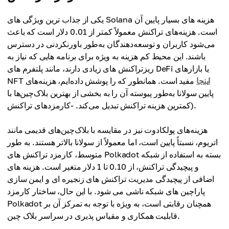
یکی از جذاب ترین ویژگی های Solana هزینه های بسیار پایین آن
است. هزینه‌های تراکنش معمولاً کمتر از 0.01 دلار است که باعث
می‌شود کاربران و توسعه‌دهندگان به‌طور باورنکردنی در دسترس
باشند. این محیط کم هزینه به ویژه برای برنامه هایی که نیاز به
ریزتراکنش های زیادی دارند، مانند پلتفرم های DeFi یا بازارهای
اینجا
مفید است. همانطور که را پوشش داده‌ایم، هزینه‌های
NFT
پایین سولانا به‌طور پیوسته آن را به بخشی از بهترین بلاک‌چین‌ها با
کمترین هزینه تراکنش تبدیل می‌کند. -کارمزدهای تراکنش).
هزینه‌های پولکادوت نیز در مقایسه با بلاک‌چین‌های قدیمی مانند
اتریوم، نسبتاً پایین است، اما معمولاً از سولانا بالاتر هستند. به طور
متوسط، کارمزد تراکنش های Polkadot بسته به استفاده از شبکه
و پیچیدگی تراکنش، از 0.10 تا 1 دلار متغیر است. هزینه های
اضافی از پیچیدگی مدیریت تراکنش های زنجیره ای و ایمن سازی
پاراچین های شبکه ناشی می شود. با این حال، ساختار کارمزد
Polkadot همچنان رقابتی است، به ویژه با توجه به تمرکز آن بر
قابلیت همکاری و مقیاس پذیری در سراسر بلاک چین.