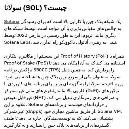
سولانا (SOL) چیست؟
یک شبکه بلاک چین با کارایی بالا است که برای رسیدگی
Solana
به چالش های مقیاس پذیری با آن مواجه است. توسط شبکه های
دیگری مانند اتریوم. این به طور رسمی در مارس 2020 توسط
Solana Labs، تیمی به رهبری آناتولی یاکوونکو راه اندازی شد.
این سیستم از مکانیزم ابتکاری Proof of History (PoH) همراه با
Proof of Stake (PoS) استفاده می کند که به آن امکان می دهد تا
65000 تراکنش در ثانیه (TPS) را پردازش کند. به همین دلیل
سولانا به عنوان یکی از سریع ترین بلاک چین ها شناخته می شود.
این واقعیت، سولانا را به گزینه ای برتر برای برنامه های کاربردی با
کارایی بالا مانند پلتفرم های مالی غیرمتمرکز (DeFi)، توکن های
غیرقابل تعویض (NFT) و صرافی های رمزنگاری تبدیل می کند.
علاوه بر این، Solana از قراردادهای هوشمند و برنامه‌های
غیرمتمرکز (dApps) از طریق ماشین مجازی خود، Solana VM،
پشتیبانی می‌کند، که به توسعه‌دهندگان اجازه می‌دهد تا طیف
گسترده‌ای از برنامه‌های بلاک چین را بسازند و به کار گیرند.