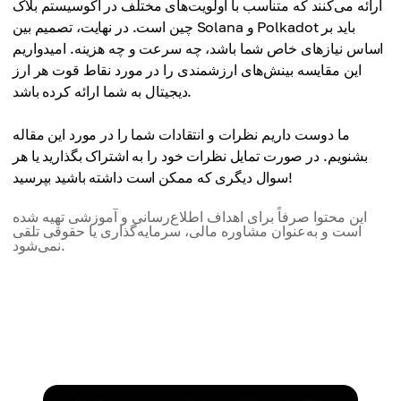
ارائه می‌کنند که متناسب با اولویت‌های مختلف در اکوسیستم بلاک
معمولاً کمتر از 0.01 دلار
چین است. در نهایت، تصمیم بین Solana و Polkadot باید بر
کارمزد
اساس نیازهای خاص شما باشد، چه سرعت و چه هزینه. امیدواریم
مقیاس پذیری
0.10 دلار تا 1 دلار
این مقایسه بینش‌های ارزشمندی را در مورد نقاط قوت هر ارز
توان عملیاتی بالا با طراحی تک زنجیره ای
دیجیتال به شما ارائه کرده باشد.
مقیاس پذیری
تعامل
ترازو با پاراچین اضافی
ما دوست داریم نظرات و انتقادات شما را در مورد این مقاله
پشتیبانی از زنجیره متقابل بومی محدود
بشنویم. در صورت تمایل نظرات خود را به اشتراک بگذارید یا هر
سوال دیگری که ممکن است داشته باشید بپرسید!
تعامل
مکانیسم اجماع
قوی، با ارتباطات زنجیره ای بدون درز
Proof of History (PoH) + Proof of Stake (PoS)
این محتوا صرفاً برای اهداف اطلاع‌رسانی و آموزشی تهیه شده
است و به‌عنوان مشاوره مالی، سرمایه‌گذاری یا حقوقی تلقی
نمی‌شود.
مکانیسم اجماع
حکومت
اثبات سهام نامزد شده (nPoS)
کمتر غیرمتمرکز، عمدتاً مبتنی بر اعتبارسنجی
حکومت
بسیار غیرمتمرکز با حاکمیت فعال در زنجیره