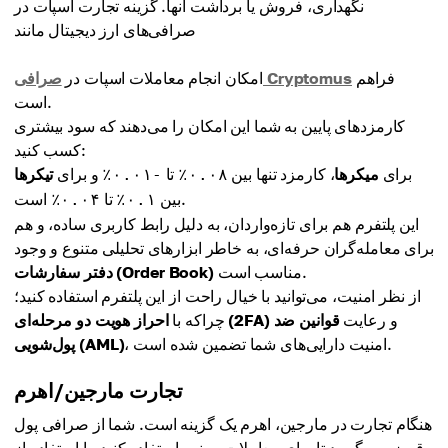
نگهداری، فروش یا برداشت آنها. گزینه تجارت اسپات در
صرافی‌های ارز دیجیتال مانند
فراهم
صرافی Cryptomus
امکان انجام معاملات اسپات در
است.
کارمزدهای پایین به شما این امکان را می‌دهند که سود بیشتری
کسب کنید:
برای
میکرها
، کارمزد تنها بین
تا
و برای
تیکرها
-۰.۰۱٪
۰.۰۸٪
است.
بین
تا
۰.۰۴٪
۰.۱٪
این پلتفرم هم برای تازه‌واردان، به دلیل رابط کاربری ساده، و هم
برای معامله‌گران حرفه‌ای، به خاطر ابزارهای تحلیلی متنوع و وجود
مناسب است.
دفتر سفارشات (Order Book)
از نظر امنیت، می‌توانید با خیال راحت از این پلتفرم استفاده کنید؛
و رعایت
قوانین ضد
احراز هویت دو مرحله‌ای (2FA)
چراکه با
، امنیت دارایی‌های شما تضمین شده است.
پول‌شویی (AML)
تجارت مارجین/اهرم
هنگام تجارت در مارجین، اهرم یک گزینه است. شما از صرافی پول