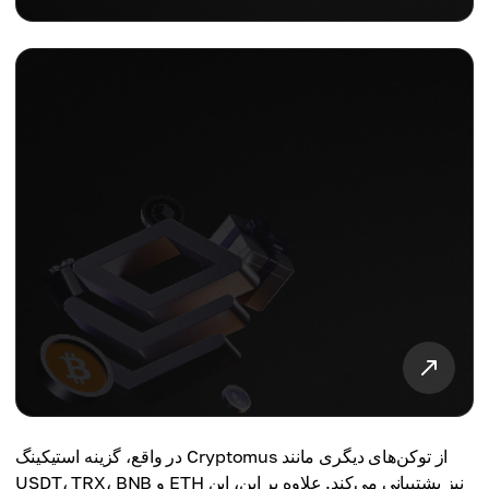
در واقع، گزینه استیکینگ Cryptomus از توکن‌های دیگری مانند
USDT، TRX، BNB و ETH نیز پشتیبانی می‌کند. علاوه بر این، این