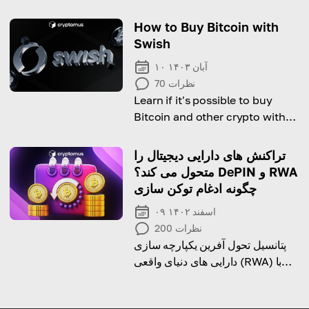
دیجیتال را بررسی کنید
How to Buy Bitcoin with
Swish
۱۰ آبان ۱۴۰۳
نظرات
70
Learn if it's possible to buy
Bitcoin and other crypto with
Swish and how to do it!
تراکنش های دارایی دیجیتال را
متحول می کند؟ DePIN و RWA
چگونه ادغام توکن سازی
۰۹ اسفند ۱۴۰۲
نظرات
200
پتانسیل تحول آفرین یکپارچه سازی
دارایی های دنیای واقعی (RWA) با
فناوری شماره شناسایی پرداخت
غیرمتمرکز (DePIN) را بررسی کنید