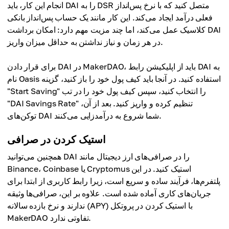
انجام این کار، باید DAI را به DSR متصل کنید که با نرخ پس‌انداز
فعلی درآمد ایجاد می‌کند. این کار مانند یک حساب پس‌انداز بانکی
کلاسیک عمل می‌کند، اما چند مزیت مهم دارد: امکان برداشت DAI
در هر زمان و نیاز نداشتن به حداقل میزان واریز.
برای قرار دادن DAI در MakerDAO، باید از اپلیکیشن رابط DAI به
نام Oasis استفاده کنید. در آنجا باید کیف پول خود را باز کنید، گزینه
"Start Saving" را انتخاب کنید، سپس کیف پول خود را در تب
"DAI Savings Rate" تنظیم کرده و واریز کنید. بعد از آن،
توکن‌های DAI شما شروع به درآمدزایی می‌کنند.
استیک کردن در صرافی
همچنین می‌توانید DAI را در صرافی‌های ارز دیجیتال مانند
Binance، Coinbase یا Cryptomus استیک کنید. در این
پلتفرم‌ها، فرآیند ساده و سریع است، زیرا رابط کاربری از ابتدا برای
جریان‌های کاری آماده شده است. علاوه بر این، صرافی‌ها وثیقه
ندارند و نرخ بازده سالانه (APY) با استیک کردن در پروتکل
MakerDAO تفاوتی ندارد.