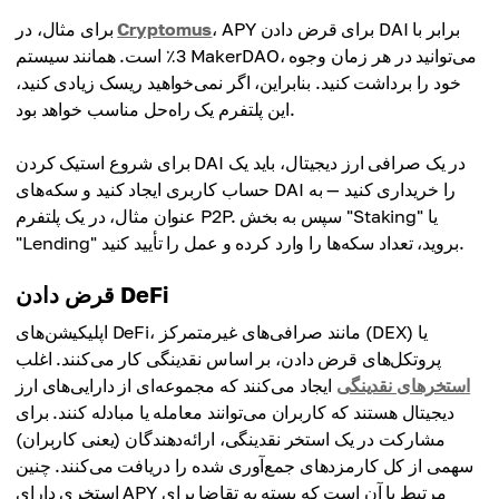
، APY برای قرض دادن DAI برابر با
Cryptomus
برای مثال، در
3٪ است. همانند سیستم MakerDAO، می‌توانید در هر زمان وجوه
خود را برداشت کنید. بنابراین، اگر نمی‌خواهید ریسک زیادی کنید،
این پلتفرم یک راه‌حل مناسب خواهد بود.
برای شروع استیک کردن DAI در یک صرافی ارز دیجیتال، باید یک
حساب کاربری ایجاد کنید و سکه‌های DAI را خریداری کنید — به
عنوان مثال، در یک پلتفرم P2P. سپس به بخش "Staking" یا
"Lending" بروید، تعداد سکه‌ها را وارد کرده و عمل را تأیید کنید.
قرض دادن DeFi
اپلیکیشن‌های DeFi، مانند صرافی‌های غیرمتمرکز (DEX) یا
پروتکل‌های قرض دادن، بر اساس نقدینگی کار می‌کنند. اغلب
استخرهای نقدینگی
ایجاد می‌کنند که مجموعه‌ای از دارایی‌های ارز
دیجیتال هستند که کاربران می‌توانند معامله یا مبادله کنند. برای
مشارکت در یک استخر نقدینگی، ارائه‌دهندگان (یعنی کاربران)
سهمی از کل کارمزدهای جمع‌آوری شده را دریافت می‌کنند. چنین
استخری دارای APY مرتبط با آن است که بسته به تقاضا برای