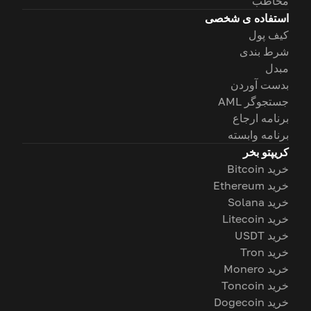
مخاطب
استفاده ی شخصی
کیف پول
شرط بندی
مبدل
بدست آوردن
جستجوگر AML
برنامه ارجاع
برنامه وابسته
کریپتو بخر
خرید Bitcoin
خرید Ethereum
خرید Solana
خرید Litecoin
خرید USDT
خرید Tron
خرید Monero
خرید Toncoin
خرید Dogecoin