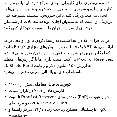
دسترسی‌پذیری برای کاربران مبتدی تمرکز دارد. این پلتفرم رابط
کاربری ساده و شهودی ارائه می‌دهد که خرید و فروش دارایی‌ها را
آسان می‌کند. ویژگی کلیدی این سرویس، سیستم پیشرفته کپی
تریدینگ آن است که به مبتدیان اجازه می‌دهد معاملات کارشناسان
حرفه‌ای از سراسر جهان را به‌صورت خودکار کپی کنند.
برای افرادی که در ابتدا نسبت به ریسک‌کردن با پول واقعی تردید
دارند، BingX یک حساب دمو با توکن‌های مجازی VST ارائه می‌دهد
که امکان تمرین در شرایط واقعی بازار را بدون ضرر مالی فراهم
می‌کند. امنیت دارایی‌ها با گزارش‌های منظم Proof of Reserves،
یک Shield Fund به ارزش ۱۵۰ میلیون دلار و رعایت
استانداردهای بین‌المللی امنیتی تضمین می‌شود.
کوین‌های قابل معامله:
بیش از ۱٬۰۰۰
کارمزدها:
از ۰٫۱٪ در بازار اسپات
Proof of Reserves صددرصدی (PoR)، احراز هویت
امنیت:
دو مرحله‌ای (2FA)، Shield Fund
پشتیبانی مشتریان:
چت زنده ۲۴/۷، مرکز راهنما و BingX
Academy