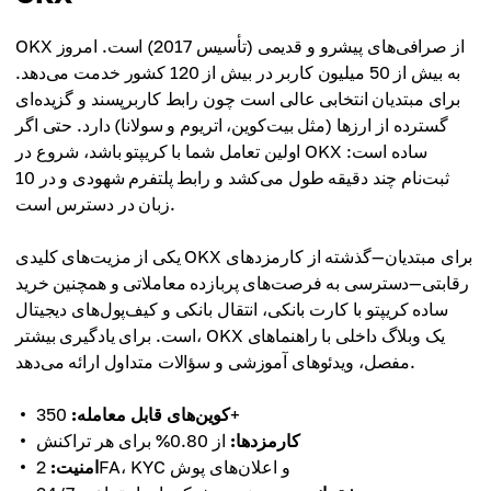
OKX از صرافی‌های پیشرو و قدیمی (تأسیس 2017) است. امروز
به بیش از 50 میلیون کاربر در بیش از 120 کشور خدمت می‌دهد.
برای مبتدیان انتخابی عالی است چون رابط کاربرپسند و گزیده‌ای
گسترده از ارزها (مثل بیت‌کوین، اتریوم و سولانا) دارد. حتی اگر
اولین تعامل شما با کریپتو باشد، شروع در OKX ساده است:
ثبت‌نام چند دقیقه طول می‌کشد و رابط پلتفرم شهودی و در 10
زبان در دسترس است.
یکی از مزیت‌های کلیدی OKX برای مبتدیان—گذشته از کارمزدهای
رقابتی—دسترسی به فرصت‌های پر‌بازده معاملاتی و همچنین خرید
ساده کریپتو با کارت بانکی، انتقال بانکی و کیف‌پول‌های دیجیتال
است. برای یادگیری بیشتر، OKX یک وبلاگ داخلی با راهنماهای
مفصل، ویدئوهای آموزشی و سؤالات متداول ارائه می‌دهد.
350+
کوین‌های قابل معامله:
کارمزدها:
از 0.80% برای هر تراکنش
2FA، KYC و اعلان‌های پوش
امنیت: