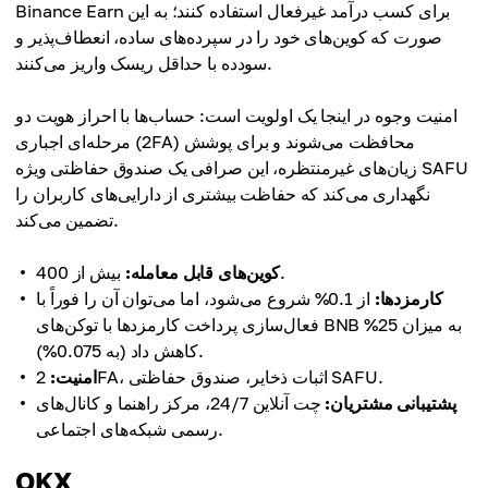
Binance Earn برای کسب درآمد غیرفعال استفاده کنند؛ به این
صورت که کوین‌های خود را در سپرده‌های ساده، انعطاف‌پذیر و
سودده با حداقل ریسک واریز می‌کنند.
امنیت وجوه در اینجا یک اولویت است: حساب‌ها با احراز هویت دو
مرحله‌ای اجباری (2FA) محافظت می‌شوند و برای پوشش
زیان‌های غیرمنتظره، این صرافی یک صندوق حفاظتی ویژه SAFU
نگهداری می‌کند که حفاظت بیشتری از دارایی‌های کاربران را
تضمین می‌کند.
بیش از 400.
کوین‌های قابل معامله:
کارمزدها:
از 0.1% شروع می‌شود، اما می‌توان آن را فوراً با
فعال‌سازی پرداخت کارمزدها با توکن‌های BNB به میزان 25%
کاهش داد (به 0.075%).
2FA، اثبات ذخایر، صندوق حفاظتی SAFU.
امنیت:
پشتیبانی مشتریان:
چت آنلاین 24/7، مرکز راهنما و کانال‌های
رسمی شبکه‌های اجتماعی.
OKX