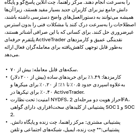
را به‌سرعت انجام دهند. مرکز راهنما، چت آنلاین پاسخ‌گو و پایگاه
دانش جامع نیز برای کاربران جدید بسیار مفید هستند، زیرا آن‌ها
همیشه می‌توانند به دستورالعمل‌های واضح دسترسی داشته باشند،
اصطلاحات را به‌سرعت درک کنند یا مشکلات فنی را بدون استرس
غیرضروری حل کنند. برای کسانی که با این صرافی آشناتر هستند،
پلتفرم حرفه‌ای ActiveTrader نقدینگی عمیق و کارمزدهای
به‌طور قابل توجهی کاهش‌یافته برای معامله‌گران فعال ارائه
می‌دهد.
سکه‌های قابل معامله: بیش از ۷۰.
کارمزدها: ۱.۴۹٪ برای خریدهای ساده (بیش از ۲۰۰ دلار)
به‌علاوه اسپردی حدود ۰.۵٪ تا ۱٪؛ از ۰.۲۰٪ برای میکرها و
۰.۴۰٪ برای تیکرها در ActiveTrader.
امنیت: تحت نظارت NYDFS، احراز هویت دو مرحله‌ای 2FA،
پشتیبانی از کلیدهای سخت‌افزاری، دارای گواهی SOC 1 و SOC
2.
پشتیبانی مشتری: مرکز راهنما، چت زنده و پایگاه دانش.
پشتیبانی:** چت زنده، ایمیل، شبکه‌های اجتماعی و تلفن