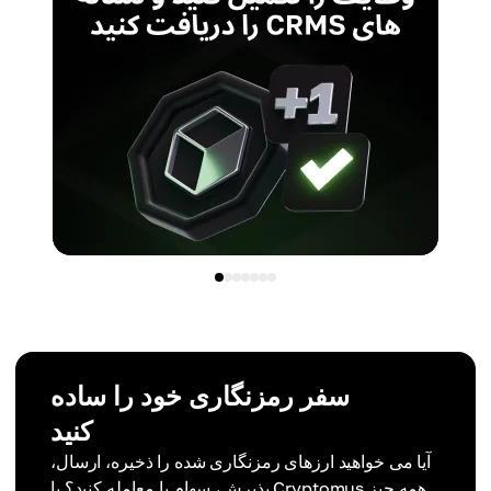
سفر رمزنگاری خود را ساده
کنید
آیا می خواهید ارزهای رمزنگاری شده را ذخیره، ارسال،
پذیرش، سهام یا معامله کنید؟ با Cryptomus همه چیز