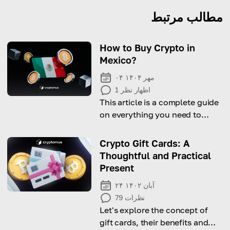
مطالب مرتبط
How to Buy Crypto in
Mexico?
۰۴ مهر ۱۴۰۴
اظهار نظر
1
This article is a complete guide
on everything you need to
know about cryptocurrency in
Mexico.
Crypto Gift Cards: A
Thoughtful and Practical
Present
۲۴ آبان ۱۴۰۲
نظرات
79
Let's explore the concept of
gift cards, their benefits and