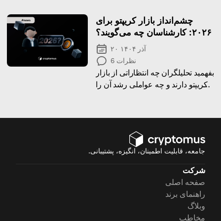
how they can be a thoughtful
choice for different occasions
چشم‌انداز بازار کریپتو برای
۲۰۲۶: کارشناسان چه می‌گویند؟
۲۰ آذر ۱۴۰۴
نظرات
6
بفهمید تحلیلگران چه انتظاراتی از بازار
کریپتو دارند و چه عواملی رشد آن را
در سال آینده هدایت خواهند کرد.
جامعه، قابلیت اطمینان، انگیزه، پشتیبانی.
شرکت
صفحه اصلی
راهنمای برند
وبلاگ
مخاطب