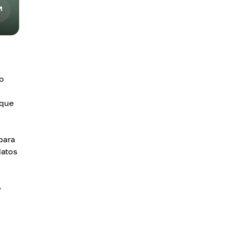
do
nque
para
datos
o