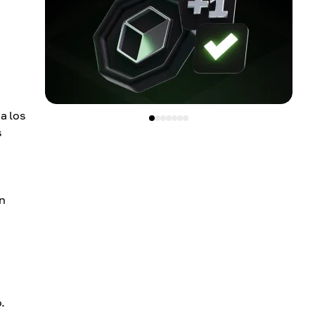
a los
s
an
.