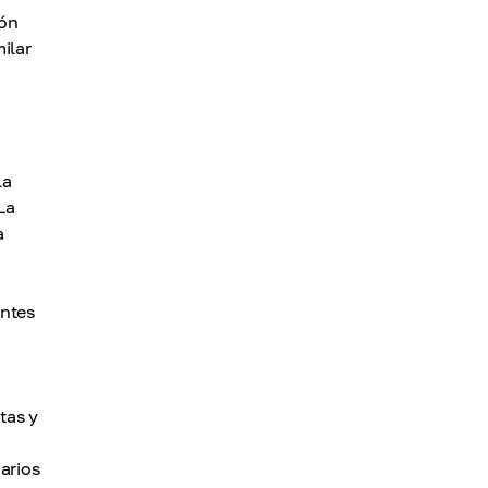
ión
milar
la
La
a
antes
tas y
arios