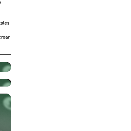
a
tales
crear