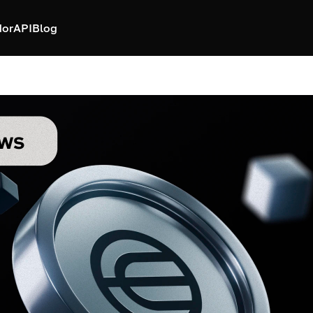
dor
API
Blog