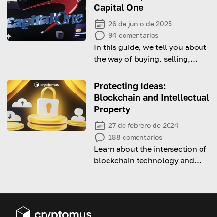
Capital One
26 de junio de 2025
94
comentarios
In this guide, we tell you about
the way of buying, selling,
withdrawing and sending
Bitcoin and other crypto using
Protecting Ideas:
a Capital One credit card, and
Blockchain and Intellectual
give you tips on how to do it
Property
successfully!
27 de febrero de 2024
188
comentarios
Learn about the intersection of
blockchain technology and
intellectual property (IP)
protection, and how
blockchain can protect
intellectual property