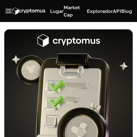
Market
Lugar
Explorador
API
Blog
Cap