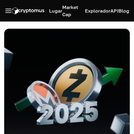
Market
Lugar
Explorador
API
Blog
Cap