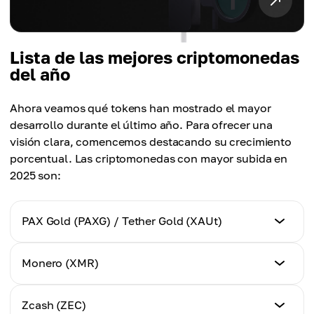
Lista de las mejores criptomonedas
del año
Ahora veamos qué tokens han mostrado el mayor
desarrollo durante el último año. Para ofrecer una
visión clara, comencemos destacando su crecimiento
porcentual. Las criptomonedas con mayor subida en
2025 son:
PAX Gold (PAXG) / Tether Gold (XAUt)
Precio el 1 de enero de 2025 (USD)
Monero (XMR)
$2,627.10
Precio el 1 de enero de 2025 (USD)
Zcash (ZEC)
Precio el 1 de enero de 2026 (USD)