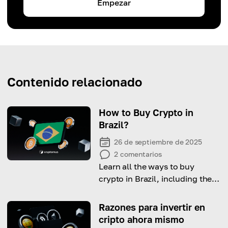
Empezar
Contenido relacionado
How to Buy Crypto in
Brazil?
26 de septiembre de 2025
2
comentarios
Learn all the ways to buy
crypto in Brazil, including the
legal side, available options
and step-by-step guide on how
Razones para invertir en
to do it.
cripto ahora mismo