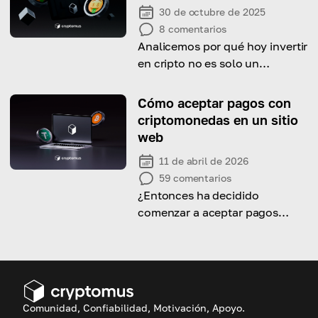
30 de octubre de 2025
8
comentarios
Analicemos por qué hoy invertir
en cripto no es solo un
experimento audaz, sino una
elección inteligente.
Cómo aceptar pagos con
criptomonedas en un sitio
web
11 de abril de 2026
59
comentarios
¿Entonces ha decidido
comenzar a aceptar pagos
criptográficos para su negocio
pero no tiene idea de cómo
hacerlo? Aquí está nuestra
guía.
Comunidad, Confiabilidad, Motivación, Apoyo.