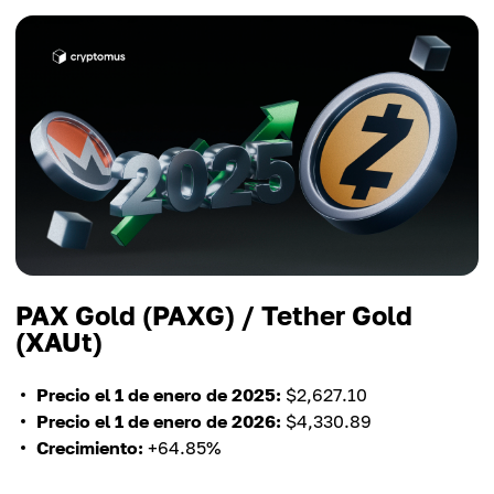
+23.14%
Precio el 1 de enero de 2025 (USD)
Precio el 1 de enero de 2026 (USD)
$0.295
Crecimiento porcentual
$0.321
+119.73%
Precio el 1 de enero de 2026 (USD)
Crecimiento porcentual
$2.72
+107.09%
Crecimiento porcentual
+822.03%
PAX Gold (PAXG) / Tether Gold
(XAUt)
Precio el 1 de enero de 2025:
$2,627.10
Precio el 1 de enero de 2026:
$4,330.89
Crecimiento:
+64.85%