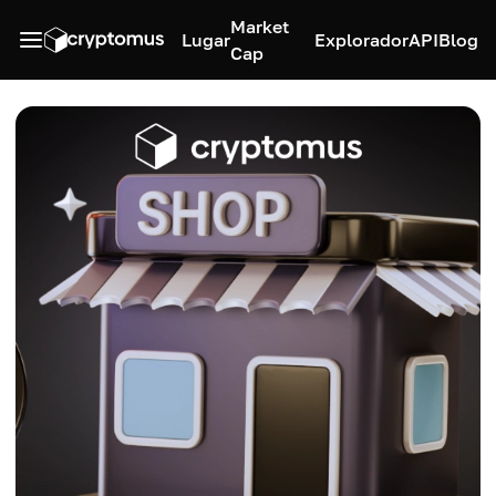
Market
Lugar
Explorador
API
Blog
Cap