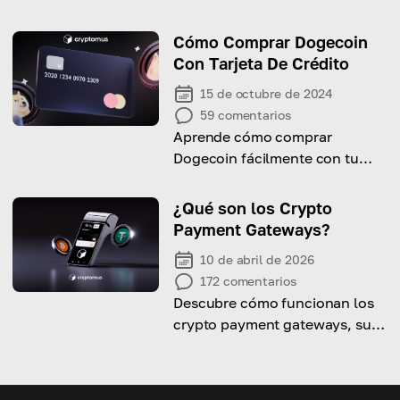
tarjeta de crédito a través de
nuestra guía fácil de seguir.
Cómo Comprar Dogecoin
Con Tarjeta De Crédito
15 de octubre de 2024
59
comentarios
Aprende cómo comprar
Dogecoin fácilmente con tu
tarjeta de crédito hoy.
¿Qué son los Crypto
Payment Gateways?
10 de abril de 2026
172
comentarios
Descubre cómo funcionan los
crypto payment gateways, sus
beneficios y cómo elegir la
mejor opción.