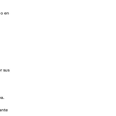
 o en
r sus
ea.
ante