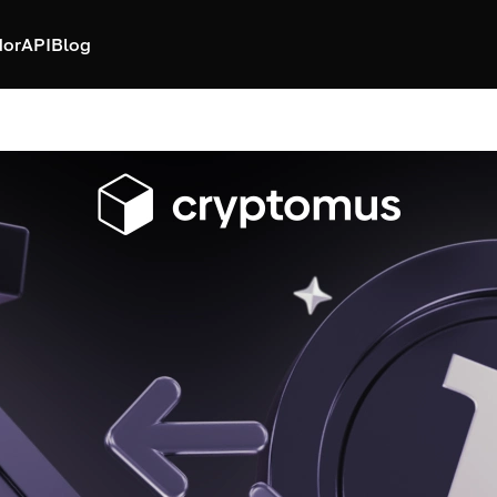
dor
API
Blog