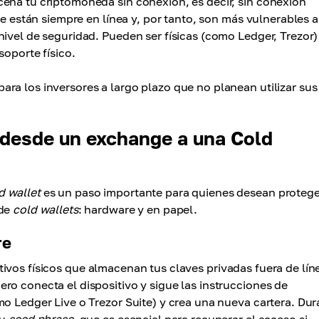
ena tu criptomoneda sin conexión, es decir, sin conexión
ue están siempre en línea y, por tanto, son más vulnerables a
ivel de seguridad. Pueden ser físicas (como Ledger, Trezor)
soporte físico.
ra los inversores a largo plazo que no planean utilizar sus
 desde un exchange a una Cold
d wallet
es un paso importante para quienes desean protege
 de
cold wallets
: hardware y en papel.
re
ivos físicos que almacenan tus claves privadas fuera de lín
ro conecta el dispositivo y sigue las instrucciones de
mo Ledger Live o Trezor Suite) y crea una nueva cartera. Dur