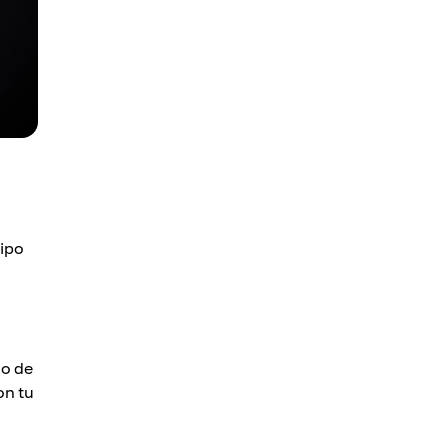
ipo
 o de
on tu