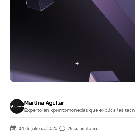
Martina Aguilar
Experto en крипtomonedas que explica las tecno
04 de julio de 2025
76
comentarios