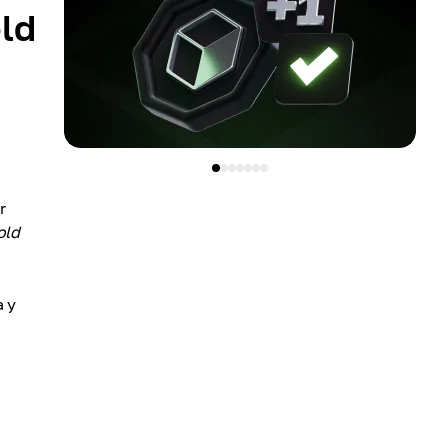
old
r
old
a y