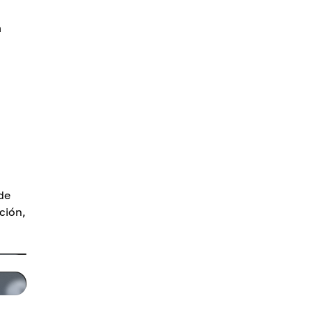
a
de
ción,