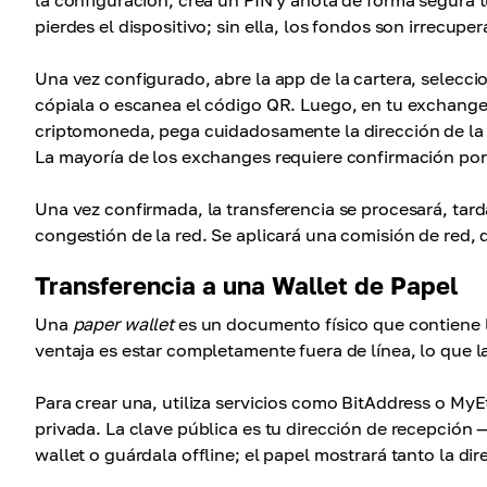
la configuración, crea un PIN y anota de forma segura 
pierdes el dispositivo; sin ella, los fondos son irrecuper
Una vez configurado, abre la app de la cartera, selecc
cópiala o escanea el código QR. Luego, en tu exchange
criptomoneda, pega cuidadosamente la dirección de la 
La mayoría de los exchanges requiere confirmación por 
Una vez confirmada, la transferencia se procesará, ta
congestión de la red. Se aplicará una comisión de red, 
Transferencia a una Wallet de Papel
Una
paper wallet
es un documento físico que contiene l
ventaja es estar completamente fuera de línea, lo que 
Para crear una, utiliza servicios como BitAddress o My
privada. La clave pública es tu dirección de recepción
wallet o guárdala offline; el papel mostrará tanto la di