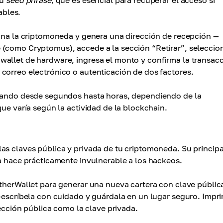
tu
seed phrase
, que es esencial para recuperar el acceso si
ables.
iona la criptomoneda y genera una dirección de recepción —
 (como Cryptomus), accede a la sección “Retirar”, seleccion
wallet de hardware, ingresa el monto y confirma la transacc
correo electrónico o autenticación de dos factores.
rdando desde segundos hasta horas, dependiendo de la
que varía según la actividad de la blockchain.
as claves pública y privada de tu criptomoneda. Su principa
la hace prácticamente invulnerable a los hackeos.
EtherWallet para generar una nueva cartera con clave públic
 —escríbela con cuidado y guárdala en un lugar seguro. Impri
rección pública como la clave privada.