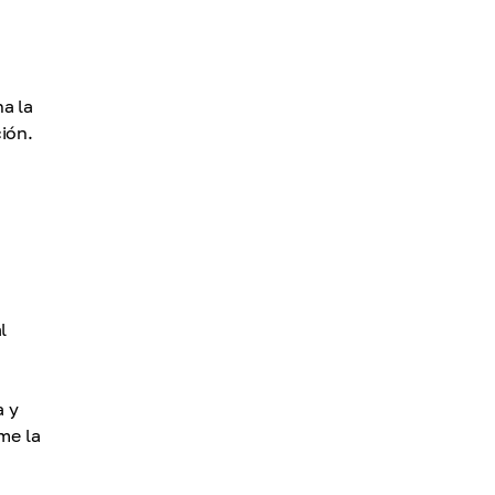
a la
ión.
l
a y
me la