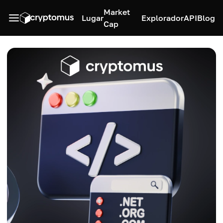
Market
Lugar
Explorador
API
Blog
Cap