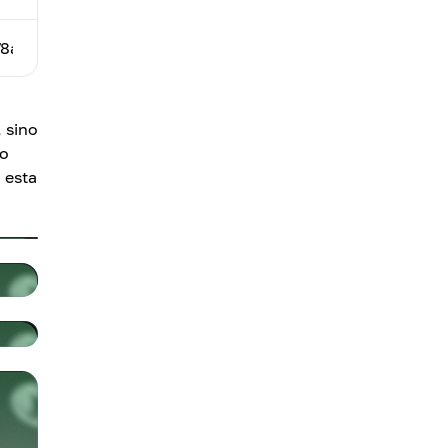
8a1c0b69fcbb9"
 sino
do
n esta