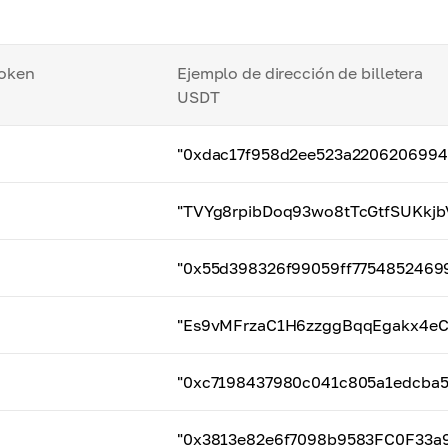
token
Ejemplo de dirección de billetera
USDT
"0xdac17f958d2ee523a2206206994
"TVYg8rpibDoq93wo8tTcGtfSUKkjb
"0x55d398326f99059ff7754852469
"Es9vMFrzaC1H6zzggBqqEgakx4e
"0xc7198437980c041c805a1edcba5
"0x3813e82e6f7098b9583FC0F33a