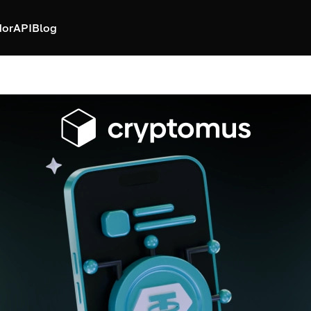
dor
API
Blog