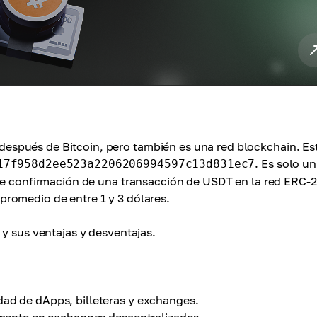
spués de Bitcoin, pero también es una red blockchain. Es
. Es solo un
17f958d2ee523a2206206994597c13d831ec7
 de confirmación de una transacción de USDT en la red ERC-2
romedio de entre 1 y 3 dólares.
 y sus ventajas y desventajas.
dad de dApps, billeteras y exchanges.