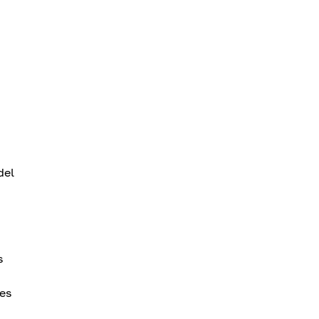
del
s
 es