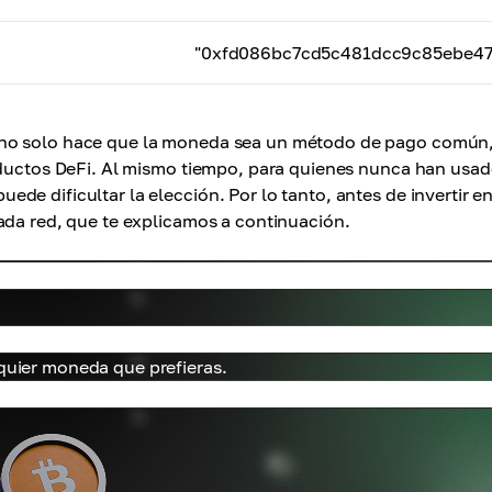
"0xfd086bc7cd5c481dcc9c85ebe47
 no solo hace que la moneda sea un método de pago común,
roductos DeFi. Al mismo tiempo, para quienes nunca han usa
puede dificultar la elección. Por lo tanto, antes de invertir e
ada red, que te explicamos a continuación.
lquier moneda que prefieras.