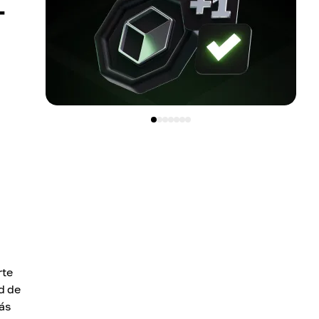
T
rte
d de
ás