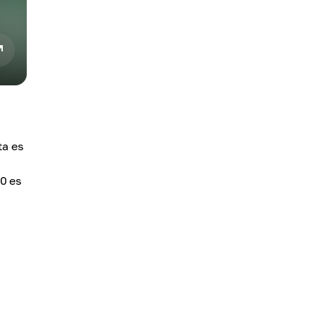
ta es
0 es