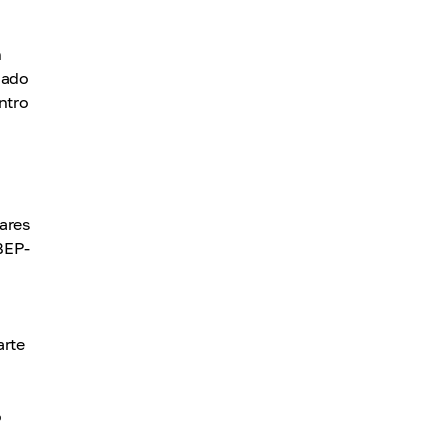
n
ñado
ntro
ares
BEP-
arte
o