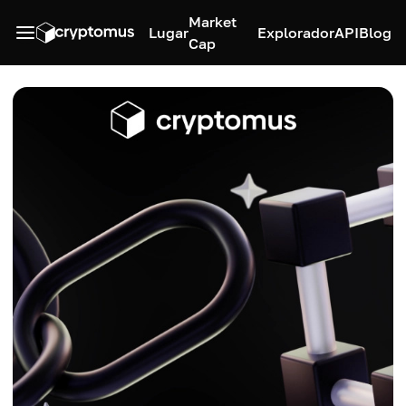
Market
Lugar
Explorador
API
Blog
Cap