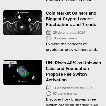
tanto en procesarse? ¡Te lo
explicamos en este artículo!
Coin Market Gainers and
Biggest Crypto Losers:
Fluctuations and Trends
26 de enero de 2024
71
comentarios
Explore the concept of
cryptocurrency winners and
losers depending on market
fluctuations and other factors
UNI Rises 40% as Uniswap
Labs and Foundation
Propose Fee Switch
Activation
11 de noviembre de 2025
97
comentarios
Discover how Uniswap’s fee
switch proposal sparked a 40%