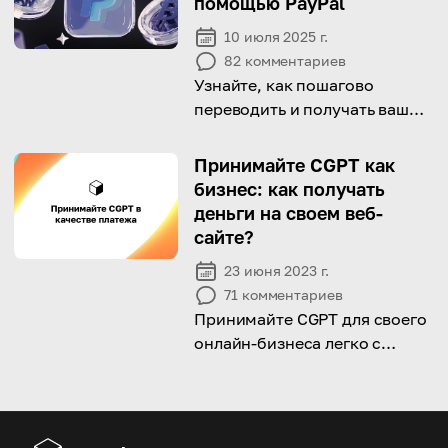
помощью PayPal
10 июля 2025 г.
82
комментариев
Узнайте, как пошагово
переводить и получать ваш
Биткоин или другие
криптовалюты с помощью
Принимайте CGPT как
PayPal!
бизнес: как получать
деньги на своем веб-
сайте?
23 июня 2023 г.
71
комментариев
Принимайте CGPT для своего
онлайн-бизнеса легко с
Cryptomus.