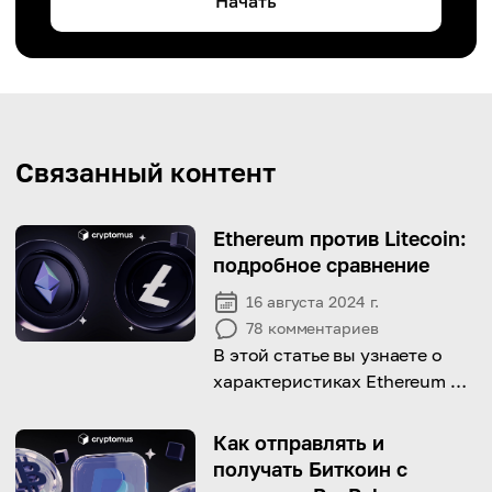
Начать
Связанный контент
Ethereum против Litecoin:
подробное сравнение
16 августа 2024 г.
78
комментариев
В этой статье вы узнаете о
характеристиках Ethereum и
Litecoin, а также о том, чем
они отличаются.
Как отправлять и
получать Биткоин с