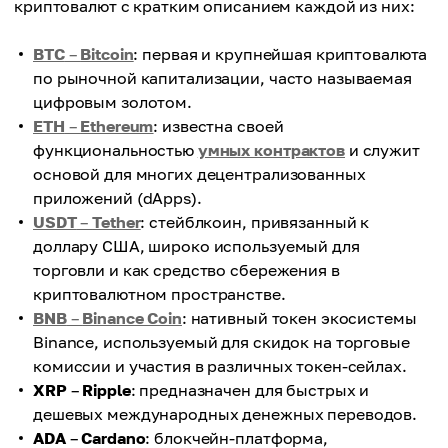
криптовалют с кратким описанием каждой из них:
BTC
–
Bitcoin
: первая и крупнейшая криптовалюта
по рыночной капитализации, часто называемая
цифровым золотом.
ETH
–
Ethereum
: известна своей
функциональностью
умных контрактов
и служит
основой для многих децентрализованных
приложений (dApps).
USDT
–
Tether
: стейблкоин, привязанный к
доллару США, широко используемый для
торговли и как средство сбережения в
криптовалютном пространстве.
BNB
–
Binance Coin
: нативный токен экосистемы
Binance, используемый для скидок на торговые
комиссии и участия в различных токен-сейлах.
XRP
–
Ripple
: предназначен для быстрых и
дешевых международных денежных переводов.
ADA
–
Cardano
: блокчейн-платформа,