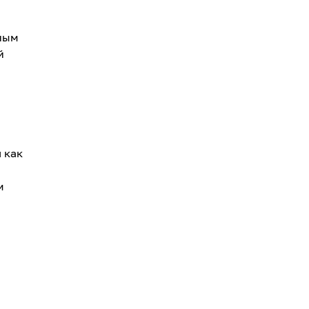
нным
й
 как
м