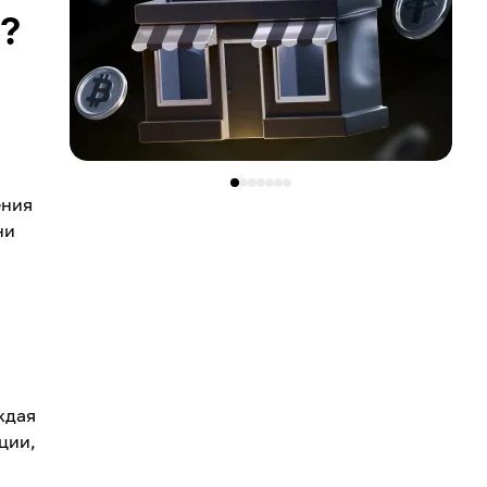
?
ения
ни
ждая
ции,