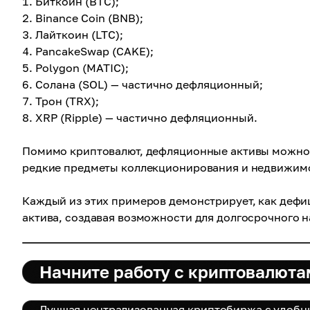
Биткоин (BTC);
Binance Coin (BNB);
Лайткоин (LTC);
PancakeSwap (CAKE);
Polygon (MATIC);
Солана (SOL) — частично дефляционный;
Трон (TRX);
XRP (Ripple) — частично дефляционный.
Помимо криптовалют, дефляционные активы можно 
редкие предметы коллекционирования и недвижимо
Каждый из этих примеров демонстрирует, как дефиц
актива, создавая возможности для долгосрочного н
Начните работу с криптовалютам
Лучшая централизованная криптобиржа с удобн