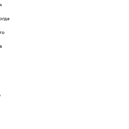
я
огда
го
в
е