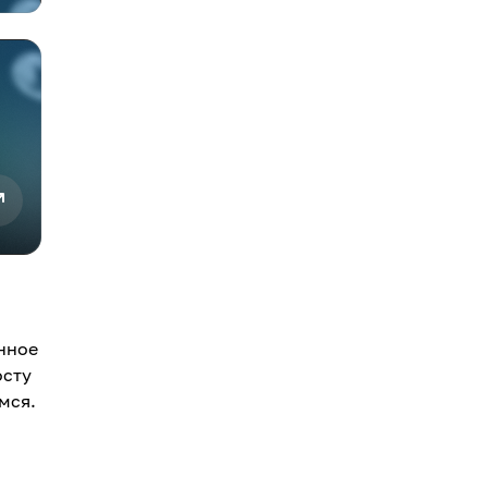
нное
осту
мся.