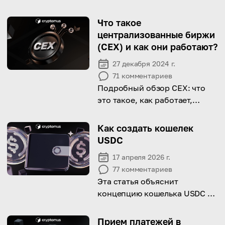
Что такое
централизованные биржи
(CEX) и как они работают?
27 декабря 2024 г.
71
комментариев
Подробный обзор CEX: что
это такое, как работает,
хороши ли они и чем
отличаются от DEX
Как создать кошелек
USDC
17 апреля 2026 г.
77
комментариев
Эта статья объяснит
концепцию кошелька USDC и
как его создать!
Прием платежей в