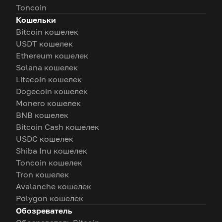
Toncoin
Кошельки
Bitcoin кошелек
USDT кошелек
Ethereum кошелек
Solana кошелек
Litecoin кошелек
Dogecoin кошелек
Monero кошелек
BNB кошелек
Bitcoin Cash кошелек
USDC кошелек
Shiba Inu кошелек
Toncoin кошелек
Tron кошелек
Avalanche кошелек
Polygon кошелек
Обозреватель