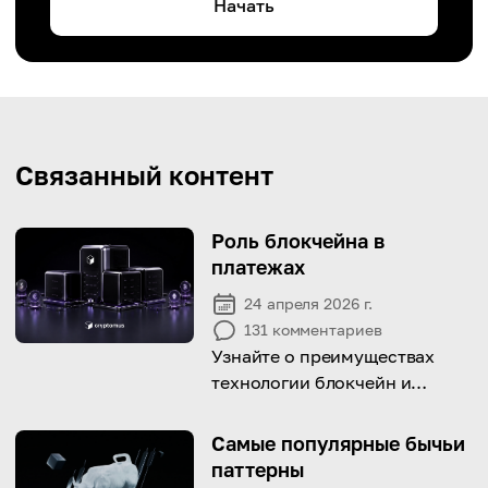
Начать
Связанный контент
Роль блокчейна в
платежах
24 апреля 2026 г.
131
комментариев
Узнайте о преимуществах
технологии блокчейн и
посмотрите, как она работает
в платежах!
Самые популярные бычьи
паттерны