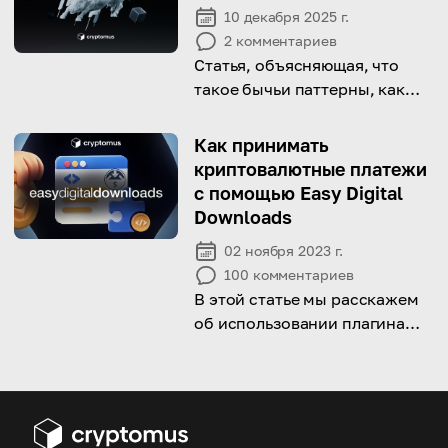
10 декабря 2025 г.
2
комментариев
Статья, объясняющая, что
такое бычьи паттерны, как
они выглядят и как трейдеры
используют их на
Как принимать
крипторынке.
криптовалютные платежи
с помощью Easy Digital
Downloads
02 ноября 2023 г.
100
комментариев
В этой статье мы расскажем
об использовании плагина
Easy Digital Downloads и его
преимуществах для
увеличения масштаба продаж
по всему миру.