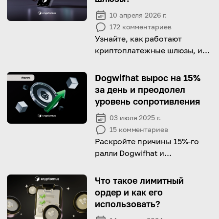
10 апреля 2026 г.
172
комментариев
Узнайте, как работают
криптоплатежные шлюзы, их
преимущества и как выбрать
лучший вариант.
Dogwifhat вырос на 15%
за день и преодолел
уровень сопротивления
03 июля 2025 г.
15
комментариев
Раскройте причины 15%-го
ралли Dogwifhat и
технического прорыва,
который привлёк внимание
Что такое лимитный
трейдеров.
ордер и как его
использовать?