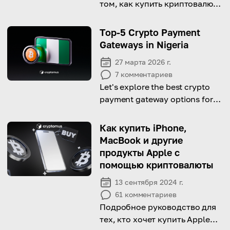
том, как купить криптовалюту
с помощью Payeer. Узнайте
все прямо сейчас!
Top-5 Crypto Payment
Gateways in Nigeria
27 марта 2026 г.
7
комментариев
Let's explore the best crypto
payment gateway options for
Nigerian entrepreneurs.
Как купить iPhone,
MacBook и другие
продукты Apple с
помощью криптовалюты
13 сентября 2024 г.
61
комментариев
Подробное руководство для
тех, кто хочет купить Apple